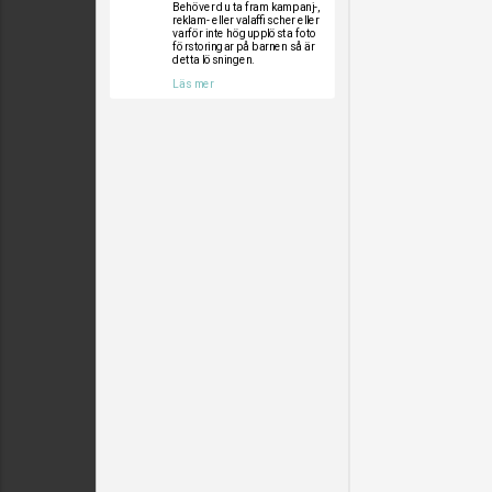
Behöver du ta fram kampanj-,
reklam- eller valaffischer eller
varför inte högupplösta foto
förstoringar på barnen så är
detta lösningen.
Läs mer