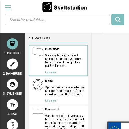
Products
search
a
a
a
1.1 MATERIAL
a
a
Plastskylt
1. PRODUKT
Våra skyltar är gjorda i så
kallad skummad PVC och vi
har valt en optimal tjocklek
brush
på 3 millimeter.
Läs mer
2. BAKGRUND
a
a
a
Dekal
face
Självhäftande dekaler eller så
kallade “klistermärken” fäster
3. SYMBOLER
i stort sett på alla underlag.
a
a
a
Läs mer
text_fields
a
a
a
Banderoll
a
a
a
4. TEXT
a
a
a
Våra banderoller tillverkas av
högteknologisk fiberarmerad
a
a
a
plast, samma material som
används på lastbilskapell. Ett