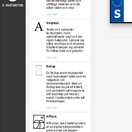
utomordentligt starkt och
slittåligt material som tål
5. FÄSTMETOD
både väder och vind.
Läs mer
Vinyltext
Texter och symboler
konturskärs i tunn
självhäftande vinyl och har
ingen bakgrund. Lämpar sig
både utomhus och inomhus.
Vinyltext lämpar sig utmärkt
för båtar, bilar och glasytor.
Läs mer
Rollup
En Rollup är ett displayställ
med budskapet rullat som en
rullgardin i en
aluminiumkassett. Med en
Rollup kan du på ett enkelt,
och portabelt sätt exponera
ditt budskap på mässor,
event, i butiksmiljöer eller på
föreläsningar.
Läs mer
Affisch
Affischer, även kallat posters
är en digital bildproduktion
producerad på papper.