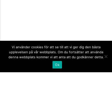
Vi använder cookies för att se till att vi ger dig den bästa
upplevelsen på vår webbplats. Om du fortsätter att använda
denna webbplats kommer vi att anta att du godkänner detta.
Ok
Informationsskyltar
expand_more
Företagsskyltar