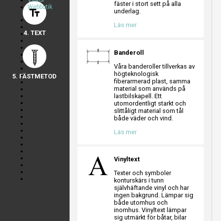
Villkor
a
a
a
fäster i stort sett på alla
Webbutik
text_fields
underlag.
a
a
a
Läs mer
4. TEXT
Banderoll
Våra banderoller tillverkas av
högteknologisk
5. FÄSTMETOD
fiberarmerad plast, samma
material som används på
lastbilskapell. Ett
utomordentligt starkt och
slittåligt material som tål
både väder och vind.
Läs mer
Vinyltext
Texter och symboler
konturskärs i tunn
självhäftande vinyl och har
ingen bakgrund. Lämpar sig
både utomhus och
inomhus. Vinyltext lämpar
sig utmärkt för båtar, bilar