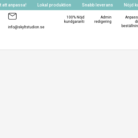
 att anpassa!
Lokal produktion
Snabb leverans
Nöjd k
100% Nöjd
Admin
Anpass
kundgaranti
redigering
d
beställni
info@skyltstudion.se