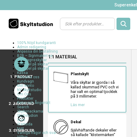
Superenkelt
Products
search
100% Nöjd kundgaranti
Admin redigering
a
a
a
Anpassa din beställning
B2B – Signmakerr.se
1.1 MATERIAL
a
Barnvagnsskyltar
a
Exempel på skyltar
Exempel på skyltar
Kassa
Plastskylt
1. PRODUKT
Kontakta oss
Kundvagn
Våra skyltar är gjorda i så
Mitt konto
kallad skummad PVC och vi
brush
NY skyltstudio
har valt en optimal tjocklek
Om Oss
a
a
a
på 3 millimeter.
Produkter
Retur och Ångerrätt
2. BAKGRUND
Läs mer
Search
Skyltsnackarna
Skyltstudion
face
a
a
a
Start
Dekal
Startsida
a
a
a
test
Självhäftande dekaler eller
3. SYMBOLER
a
a
a
Vanliga frågor och svar
så kallade “klistermärken”