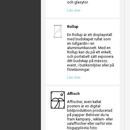
och glasytor.
Läs mer
Rollup
En Rollup är ett displayställ
med budskapet rullat som
en rullgardin i en
aluminiumkassett. Med en
Rollup kan du på ett enkelt,
och portabelt sätt exponera
ditt budskap på mässor,
event, i butiksmiljöer eller på
föreläsningar.
Läs mer
Affisch
Affischer, även kallat
posters är en digital
bildproduktion producerad
på papper. Behöver du ta
fram kampanj-, reklam- eller
valaffischer eller varför inte
högupplösta foto