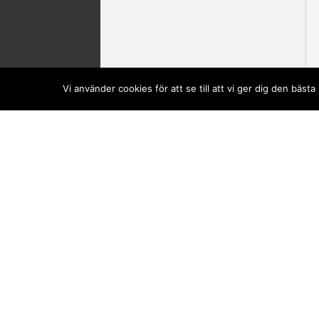
Vi använder cookies för att se till att vi ger dig den bä
Din kundvagn