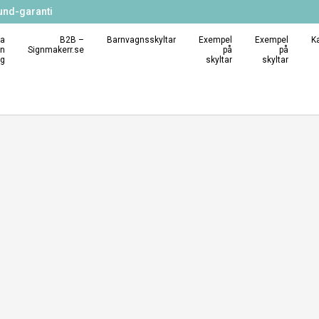
und-garanti
a
B2B –
Barnvagnsskyltar
Exempel
Exempel
K
in
Signmakerr.se
på
på
ng
skyltar
skyltar