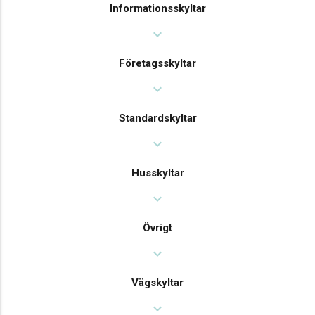
Informationsskyltar
expand_more
Företagsskyltar
expand_more
Standardskyltar
expand_more
Husskyltar
expand_more
Övrigt
expand_more
Vägskyltar
expand_more