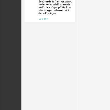
Behöver du ta fram kampanj-,
reklam- eller valaffischer eller
varför inte högupplösta foto
förstoringar på barnen så är
detta lösningen.
Läs mer