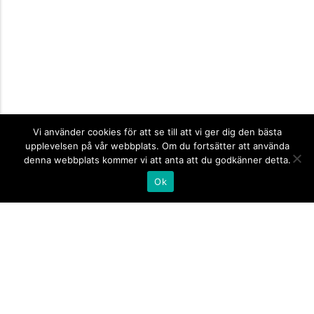
Vi använder cookies för att se till att vi ger dig den bästa
upplevelsen på vår webbplats. Om du fortsätter att använda
denna webbplats kommer vi att anta att du godkänner detta.
Ok
Informationsskyltar
expand_more
Företagsskyltar