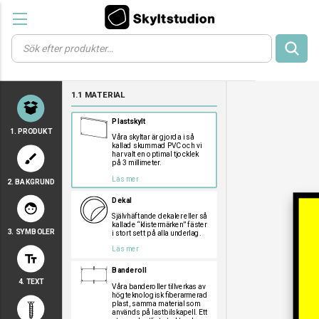
Products
search
a
a
a
1.1 MATERIAL
a
a
Plastskylt
1. PRODUKT
Våra skyltar är gjorda i så
kallad skummad PVC och vi
har valt en optimal tjocklek
brush
på 3 millimeter.
Läs mer
2. BAKGRUND
a
a
a
Dekal
face
Självhäftande dekaler eller så
kallade “klistermärken” fäster
3. SYMBOLER
i stort sett på alla underlag.
a
a
a
Läs mer
text_fields
a
a
a
Banderoll
a
a
a
4. TEXT
a
a
a
Våra banderoller tillverkas av
högteknologisk fiberarmerad
a
a
a
plast, samma material som
används på lastbilskapell. Ett