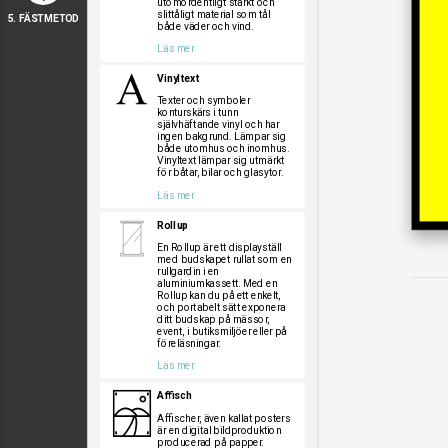
utomordentligt starkt och
slittåligt material som tål
5. FÄSTMETOD
både väder och vind.
Läs mer
Vinyltext
Texter och symboler
konturskärs i tunn
självhäftande vinyl och har
ingen bakgrund. Lämpar sig
både utomhus och inomhus.
Vinyltext lämpar sig utmärkt
för båtar, bilar och glasytor.
Läs mer
Rollup
En Rollup är ett displayställ
med budskapet rullat som en
rullgardin i en
aluminiumkassett. Med en
Rollup kan du på ett enkelt,
och portabelt sätt exponera
ditt budskap på mässor,
event, i butiksmiljöer eller på
föreläsningar.
Läs mer
Affisch
Affischer, även kallat posters
är en digital bildproduktion
producerad på papper.