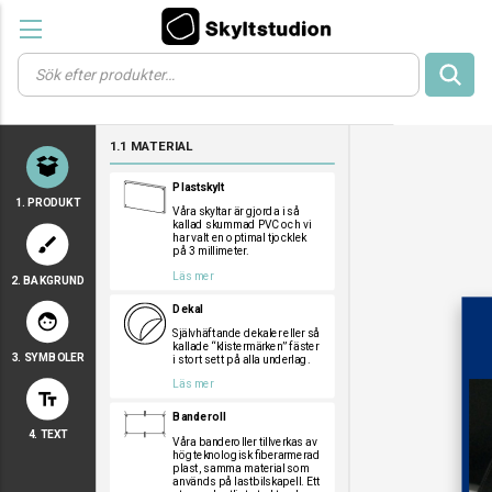
Products
search
a
a
a
1.1 MATERIAL
a
a
Plastskylt
1. PRODUKT
Våra skyltar är gjorda i så
kallad skummad PVC och vi
har valt en optimal tjocklek
brush
på 3 millimeter.
Läs mer
2. BAKGRUND
a
a
a
Dekal
face
Självhäftande dekaler eller så
kallade “klistermärken” fäster
3. SYMBOLER
i stort sett på alla underlag.
a
a
a
Läs mer
text_fields
a
a
a
Banderoll
a
a
a
4. TEXT
a
a
a
Våra banderoller tillverkas av
högteknologisk fiberarmerad
a
a
a
plast, samma material som
används på lastbilskapell. Ett