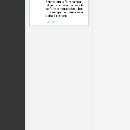
Behöver du ta fram kampanj-,
reklam- eller valaffischer eller
varför inte högupplösta foto
förstoringar på barnen så är
detta lösningen.
Läs mer