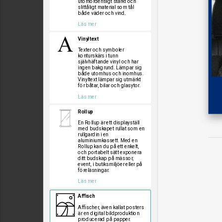
utomordentligt starkt och
slittåligt material som tål
både väder och vind.
Läs mer
Vinyltext
Texter och symboler
konturskärs i tunn
självhäftande vinyl och har
ingen bakgrund. Lämpar sig
både utomhus och inomhus.
Vinyltext lämpar sig utmärkt
för båtar, bilar och glasytor.
Läs mer
Rollup
En Rollup är ett displayställ
med budskapet rullat som en
rullgardin i en
aluminiumkassett. Med en
Rollup kan du på ett enkelt,
och portabelt sätt exponera
ditt budskap på mässor,
event, i butiksmiljöer eller på
föreläsningar.
Läs mer
Affisch
Affischer, även kallat posters
är en digital bildproduktion
producerad på papper.