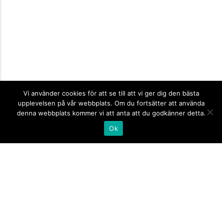
Vi använder cookies för att se till att vi ger dig den bästa
upplevelsen på vår webbplats. Om du fortsätter att använda
denna webbplats kommer vi att anta att du godkänner detta.
Ok
Informationsskyltar
expand_more
Företagsskyltar