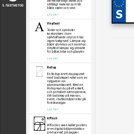
utomordentligt starkt och
slittåligt material som tål
5. FÄSTMETOD
både väder och vind.
Läs mer
Vinyltext
Texter och symboler
konturskärs i tunn
självhäftande vinyl och har
ingen bakgrund. Lämpar sig
både utomhus och inomhus.
Vinyltext lämpar sig utmärkt
för båtar, bilar och glasytor.
Läs mer
Rollup
En Rollup är ett displayställ
med budskapet rullat som en
rullgardin i en
aluminiumkassett. Med en
Rollup kan du på ett enkelt,
och portabelt sätt exponera
ditt budskap på mässor,
event, i butiksmiljöer eller på
föreläsningar.
Läs mer
Affisch
Affischer, även kallat posters
är en digital bildproduktion
producerad på papper.