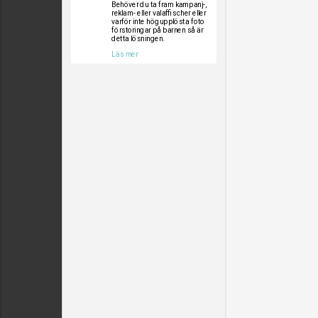
Behöver du ta fram kampanj-,
reklam- eller valaffischer eller
varför inte högupplösta foto
förstoringar på barnen så är
detta lösningen.
Läs mer