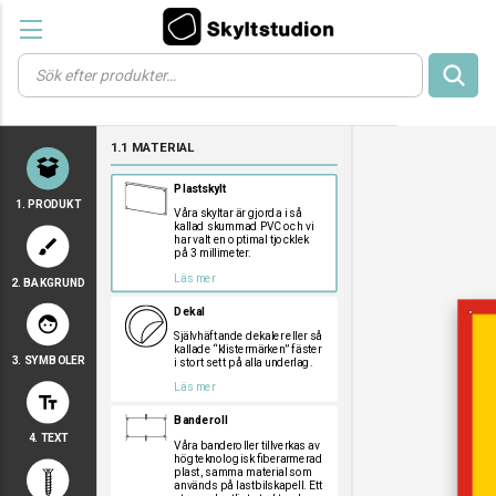
Products
search
a
a
a
1.1 MATERIAL
a
a
Plastskylt
1. PRODUKT
Våra skyltar är gjorda i så
kallad skummad PVC och vi
har valt en optimal tjocklek
brush
på 3 millimeter.
Läs mer
2. BAKGRUND
a
a
a
Dekal
face
Självhäftande dekaler eller så
kallade “klistermärken” fäster
3. SYMBOLER
i stort sett på alla underlag.
a
a
a
Läs mer
text_fields
a
a
a
Banderoll
a
a
a
4. TEXT
a
a
a
Våra banderoller tillverkas av
högteknologisk fiberarmerad
a
a
a
plast, samma material som
används på lastbilskapell. Ett