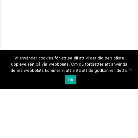
Vi använder cookies för att se till att vi ger dig den bästa
upplevelsen på vår webbplats. Om du fortsätter att använda
denna webbplats kommer vi att anta att du godkänner detta.
Ok
Informationsskyltar
expand_more
Företagsskyltar