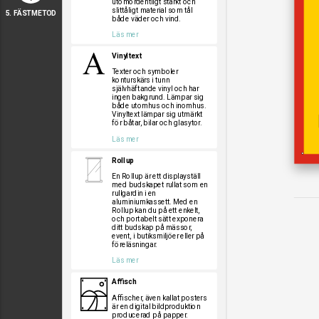
utomordentligt starkt och
slittåligt material som tål
5. FÄSTMETOD
både väder och vind.
Läs mer
Vinyltext
Texter och symboler
konturskärs i tunn
självhäftande vinyl och har
ingen bakgrund. Lämpar sig
både utomhus och inomhus.
Vinyltext lämpar sig utmärkt
för båtar, bilar och glasytor.
Läs mer
Rollup
En Rollup är ett displayställ
med budskapet rullat som en
rullgardin i en
aluminiumkassett. Med en
Rollup kan du på ett enkelt,
och portabelt sätt exponera
ditt budskap på mässor,
event, i butiksmiljöer eller på
föreläsningar.
Läs mer
Affisch
Affischer, även kallat posters
är en digital bildproduktion
producerad på papper.