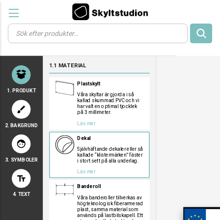
Products
search
a
a
a
1.1 MATERIAL
a
a
Plastskylt
1. PRODUKT
Våra skyltar är gjorda i så
kallad skummad PVC och vi
har valt en optimal tjocklek
brush
på 3 millimeter.
Läs mer
2. BAKGRUND
a
a
a
Dekal
face
Självhäftande dekaler eller så
kallade “klistermärken” fäster
3. SYMBOLER
i stort sett på alla underlag.
a
a
a
Läs mer
text_fields
a
a
a
Banderoll
a
a
a
4. TEXT
a
a
a
Våra banderoller tillverkas av
högteknologisk fiberarmerad
a
a
a
plast, samma material som
används på lastbilskapell. Ett