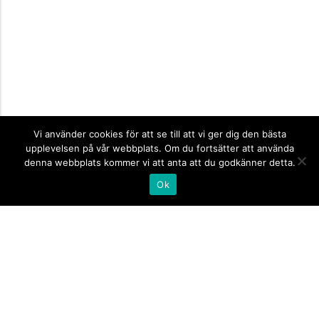
Vi använder cookies för att se till att vi ger dig den bästa
upplevelsen på vår webbplats. Om du fortsätter att använda
denna webbplats kommer vi att anta att du godkänner detta.
Ok
Informationsskyltar
expand_more
Företagsskyltar