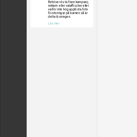
Behöver du ta fram kampanj-,
reklam- eller valaffischer eller
varför inte högupplösta foto
förstoringar på barnen så är
detta lösningen.
Läs mer