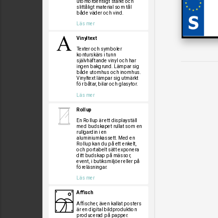
utomordentligt starkt och
slittåligt material som tål
både väder och vind.
Läs mer
Vinyltext
Texter och symboler
konturskärs i tunn
självhäftande vinyl och har
ingen bakgrund. Lämpar sig
både utomhus och inomhus.
Vinyltext lämpar sig utmärkt
för båtar, bilar och glasytor.
Läs mer
Rollup
En Rollup är ett displayställ
med budskapet rullat som en
rullgardin i en
aluminiumkassett. Med en
Rollup kan du på ett enkelt,
och portabelt sätt exponera
ditt budskap på mässor,
event, i butiksmiljöer eller på
föreläsningar.
Läs mer
Affisch
Affischer, även kallat posters
är en digital bildproduktion
producerad på papper.