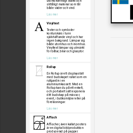
utomordentligt starkt och
slittåligt material som tål
både väder och vind.
Läs mer
Vinyltext
Texter och symboler
konturskärs i tunn
självhäftande vinyl och har
ingen bakgrund. Lämpar sig
både utomhus och inomhus.
Vinyltext lämpar sig utmärkt
för båtar, bilar och glasytor.
Läs mer
Rollup
En Rollup är ett displayställ
med budskapet rullat som en
rullgardin i en
aluminiumkassett. Med en
Rollup kan du på ett enkelt,
och portabelt sätt exponera
ditt budskap på mässor,
event, i butiksmiljöer eller på
föreläsningar.
Läs mer
Affisch
Affischer, även kallat posters
är en digital bildproduktion
producerad på papper.