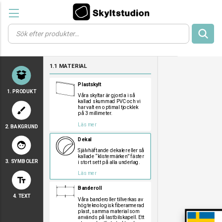
Products
search
a
a
a
1.1 MATERIAL
a
a
Plastskylt
1. PRODUKT
Våra skyltar är gjorda i så
kallad skummad PVC och vi
har valt en optimal tjocklek
brush
på 3 millimeter.
Läs mer
2. BAKGRUND
a
a
a
Dekal
face
Självhäftande dekaler eller så
kallade “klistermärken” fäster
3. SYMBOLER
i stort sett på alla underlag.
a
a
a
Läs mer
text_fields
a
a
a
Banderoll
a
a
a
4. TEXT
a
a
a
Våra banderoller tillverkas av
högteknologisk fiberarmerad
a
a
a
plast, samma material som
används på lastbilskapell. Ett