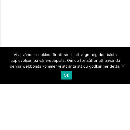
Vi använder cookies för att se till att vi ger dig den bästa
upplevelsen på vår webbplats. Om du fortsätter att använda
denna webbplats kommer vi att anta att du godkänner detta.
Ok
Informationsskyltar
expand_more
Företagsskyltar