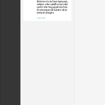
Behöver du ta fram kampanj-,
reklam- eller valaffischer eller
varför inte högupplösta foto
förstoringar på barnen så är
detta lösningen.
Läs mer