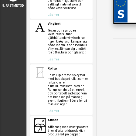
utomordentligt starkt och
slittåligt material som tål
5. FÄSTMETOD
både väder och vind.
Läs mer
Vinyltext
Texter och symboler
konturskärs i tunn
självhäftande vinyl och har
ingen bakgrund. Lämpar sig
både utomhus och inomhus.
Vinyltext lämpar sig utmärkt
för båtar, bilar och glasytor.
Läs mer
Rollup
En Rollup är ett displayställ
med budskapet rullat som en
rullgardin i en
aluminiumkassett. Med en
Rollup kan du på ett enkelt,
och portabelt sätt exponera
ditt budskap på mässor,
event, i butiksmiljöer eller på
föreläsningar.
Läs mer
Affisch
Affischer, även kallat posters
är en digital bildproduktion
producerad på papper.