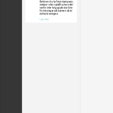
Behöver du ta fram kampanj-,
reklam- eller valaffischer eller
varför inte högupplösta foto
förstoringar på barnen så är
detta lösningen.
Läs mer