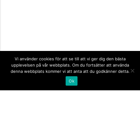
Vi använder cookies för att se till att vi ger dig den bästa
upplevelsen på vår webbplats. Om du fortsätter att använda
denna webbplats kommer vi att anta att du godkänner detta.
Ok
Informationsskyltar
expand_more
Företagsskyltar