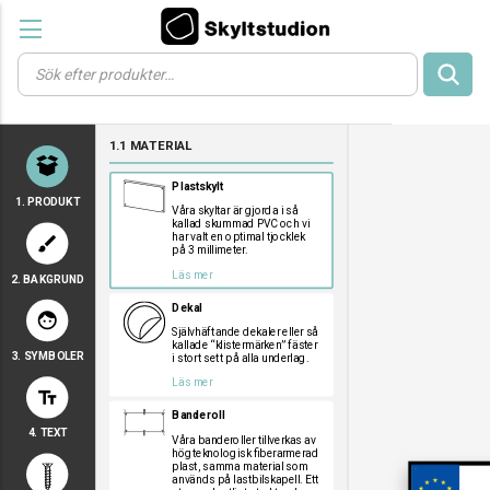
Products
search
a
a
a
1.1 MATERIAL
a
a
Plastskylt
1. PRODUKT
Våra skyltar är gjorda i så
kallad skummad PVC och vi
har valt en optimal tjocklek
brush
på 3 millimeter.
Läs mer
2. BAKGRUND
a
a
a
Dekal
face
Självhäftande dekaler eller så
kallade “klistermärken” fäster
3. SYMBOLER
i stort sett på alla underlag.
a
a
a
Läs mer
text_fields
a
a
a
Banderoll
a
a
a
4. TEXT
a
a
a
Våra banderoller tillverkas av
högteknologisk fiberarmerad
a
a
a
plast, samma material som
används på lastbilskapell. Ett