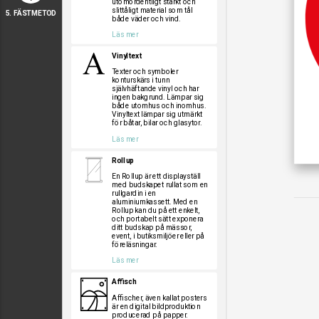
utomordentligt starkt och
slittåligt material som tål
5. FÄSTMETOD
både väder och vind.
Läs mer
Vinyltext
Texter och symboler
konturskärs i tunn
självhäftande vinyl och har
ingen bakgrund. Lämpar sig
både utomhus och inomhus.
Vinyltext lämpar sig utmärkt
för båtar, bilar och glasytor.
Läs mer
Rollup
En Rollup är ett displayställ
med budskapet rullat som en
rullgardin i en
aluminiumkassett. Med en
Rollup kan du på ett enkelt,
och portabelt sätt exponera
ditt budskap på mässor,
event, i butiksmiljöer eller på
föreläsningar.
Läs mer
Affisch
Affischer, även kallat posters
är en digital bildproduktion
producerad på papper.