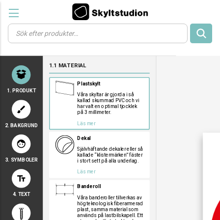
Products
search
a
a
a
1.1 MATERIAL
a
a
Plastskylt
1. PRODUKT
Våra skyltar är gjorda i så
kallad skummad PVC och vi
har valt en optimal tjocklek
brush
på 3 millimeter.
Läs mer
2. BAKGRUND
a
a
a
Dekal
face
Självhäftande dekaler eller så
kallade “klistermärken” fäster
3. SYMBOLER
i stort sett på alla underlag.
a
a
a
Läs mer
text_fields
a
a
a
Banderoll
a
a
a
4. TEXT
a
a
a
Våra banderoller tillverkas av
högteknologisk fiberarmerad
a
a
a
plast, samma material som
används på lastbilskapell. Ett