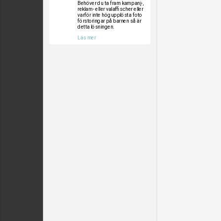
Behöver du ta fram kampanj-,
reklam- eller valaffischer eller
varför inte högupplösta foto
förstoringar på barnen så är
detta lösningen.
Läs mer