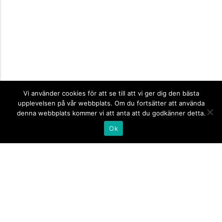
Vi använder cookies för att se till att vi ger dig den bästa
upplevelsen på vår webbplats. Om du fortsätter att använda
denna webbplats kommer vi att anta att du godkänner detta.
Ok
Informationsskyltar
expand_more
Företagsskyltar