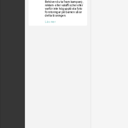
Behöver du ta fram kampanj-,
reklam- eller valaffischer eller
varför inte högupplösta foto
förstoringar på barnen så är
detta lösningen.
Läs mer