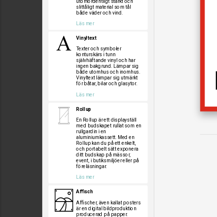
utomordentligt starkt och
slittåligt material som tål
både väder och vind.
Läs mer
Vinyltext
Texter och symboler
konturskärs i tunn
självhäftande vinyl och har
ingen bakgrund. Lämpar sig
både utomhus och inomhus.
Vinyltext lämpar sig utmärkt
för båtar, bilar och glasytor.
Läs mer
Rollup
En Rollup är ett displayställ
med budskapet rullat som en
rullgardin i en
aluminiumkassett. Med en
Rollup kan du på ett enkelt,
och portabelt sätt exponera
ditt budskap på mässor,
event, i butiksmiljöer eller på
föreläsningar.
Läs mer
Affisch
Affischer, även kallat posters
är en digital bildproduktion
producerad på papper.