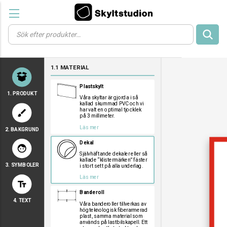
Products
search
a
a
a
1.1 MATERIAL
a
a
Plastskylt
1. PRODUKT
Våra skyltar är gjorda i så
kallad skummad PVC och vi
har valt en optimal tjocklek
brush
på 3 millimeter.
Läs mer
2. BAKGRUND
a
a
a
Dekal
face
Självhäftande dekaler eller så
kallade “klistermärken” fäster
3. SYMBOLER
i stort sett på alla underlag.
a
a
a
Läs mer
text_fields
a
a
a
Banderoll
a
a
a
4. TEXT
a
a
a
Våra banderoller tillverkas av
högteknologisk fiberarmerad
a
a
a
plast, samma material som
används på lastbilskapell. Ett