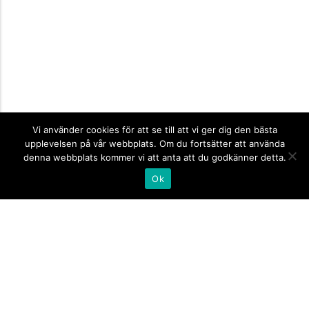
Vi använder cookies för att se till att vi ger dig den bästa
upplevelsen på vår webbplats. Om du fortsätter att använda
denna webbplats kommer vi att anta att du godkänner detta.
Ok
Informationsskyltar
expand_more
Företagsskyltar