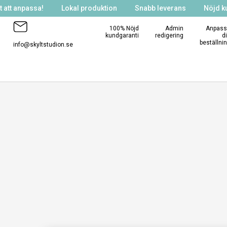
 att anpassa!
Lokal produktion
Snabb leverans
Nöjd k
100% Nöjd
Admin
Anpass
kundgaranti
redigering
d
beställni
info@skyltstudion.se