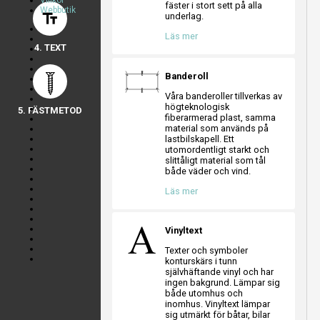
Villkor
a
a
a
fäster i stort sett på alla
Webbutik
text_fields
underlag.
a
a
a
Läs mer
4. TEXT
Banderoll
Våra banderoller tillverkas av
högteknologisk
5. FÄSTMETOD
fiberarmerad plast, samma
material som används på
lastbilskapell. Ett
utomordentligt starkt och
slittåligt material som tål
både väder och vind.
Läs mer
Vinyltext
Texter och symboler
konturskärs i tunn
självhäftande vinyl och har
ingen bakgrund. Lämpar sig
både utomhus och
inomhus. Vinyltext lämpar
sig utmärkt för båtar, bilar