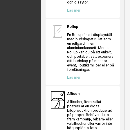
och glasytor.
Läs mer
Rollup
En Rollup är ett displayställ
med budskapet rullat som
en rullgardin i en
aluminiumkassett. Med en
Rollup kan du på ett enkelt,
och portabelt sätt exponera
ditt budskap på mässor,
event, i butiksmiljöer eller på
föreläsningar.
Läs mer
Affisch
Affischer, även kallat
posters är en digital
bildproduktion producerad
på papper. Behöver du ta
fram kampanj-, reklam- eller
valaffischer eller varför inte
högupplösta foto