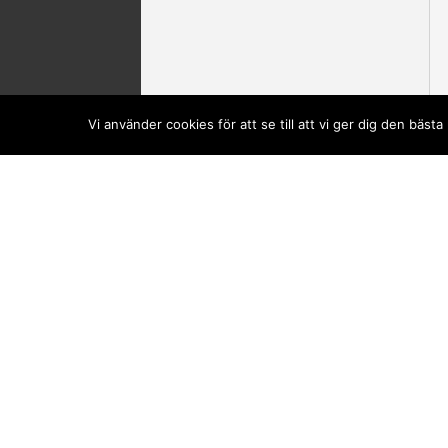
Vi använder cookies för att se till att vi ger dig den bä
Din kundvagn