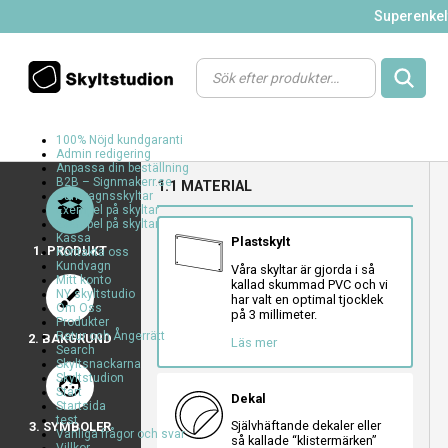
Superenkelt
Products
search
100% Nöjd kundgaranti
Admin redigering
a
a
a
Anpassa din beställning
B2B – Signmakerr.se
1.1 MATERIAL
a
Barnvagnsskyltar
a
Exempel på skyltar
Exempel på skyltar
Kassa
Plastskylt
1. PRODUKT
Kontakta oss
Kundvagn
Våra skyltar är gjorda i så
Mitt konto
kallad skummad PVC och vi
brush
NY skyltstudio
har valt en optimal tjocklek
Om Oss
a
a
a
på 3 millimeter.
Produkter
Retur och Ångerrätt
2. BAKGRUND
Läs mer
Search
Skyltsnackarna
Skyltstudion
face
a
a
a
Start
Dekal
Startsida
a
a
a
test
Självhäftande dekaler eller
3. SYMBOLER
a
a
a
Vanliga frågor och svar
så kallade “klistermärken”