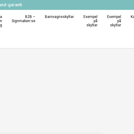
und-garanti
a
B2B –
Barnvagnsskyltar
Exempel
Exempel
K
in
Signmakerr.se
på
på
ng
skyltar
skyltar