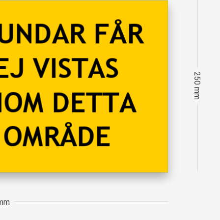
250 mm
 mm