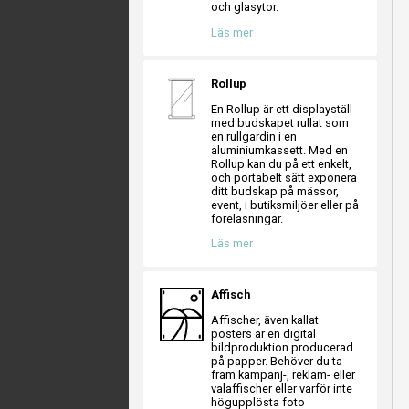
och glasytor.
Läs mer
Rollup
En Rollup är ett displayställ
med budskapet rullat som
en rullgardin i en
aluminiumkassett. Med en
Rollup kan du på ett enkelt,
och portabelt sätt exponera
ditt budskap på mässor,
event, i butiksmiljöer eller på
föreläsningar.
Läs mer
Affisch
Affischer, även kallat
posters är en digital
bildproduktion producerad
på papper. Behöver du ta
fram kampanj-, reklam- eller
valaffischer eller varför inte
högupplösta foto