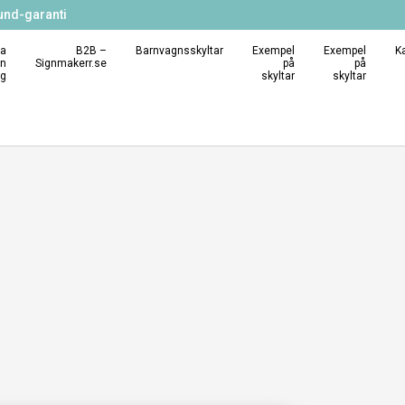
und-garanti
a
B2B –
Barnvagnsskyltar
Exempel
Exempel
K
in
Signmakerr.se
på
på
ng
skyltar
skyltar