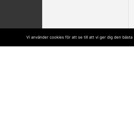
Vi använder cookies för att se till att vi ger dig den bä
Din kundvagn