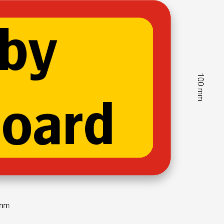
100 mm
 mm