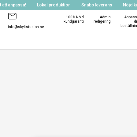
 att anpassa!
Lokal produktion
Snabb leverans
Nöjd k
100% Nöjd
Admin
Anpass
kundgaranti
redigering
d
beställni
info@skyltstudion.se