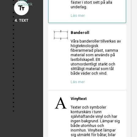
Villkor
a
a
a
fäster i stort sett på alla
Webbutik
text_fields
underlag.
a
a
a
Läs mer
4. TEXT
Banderoll
Våra banderoller tillverkas av
högteknologisk
fiberarmerad plast, samma
material som används på
lastbilskapell. Ett
utomordentligt starkt och
slittåligt material som tål
både väder och vind.
Läs mer
Vinyltext
Texter och symboler
konturskärs i tunn
självhäftande vinyl och har
ingen bakgrund. Lämpar sig
både utomhus och
inomhus. Vinyltext lämpar
sig utmärkt för båtar, bilar