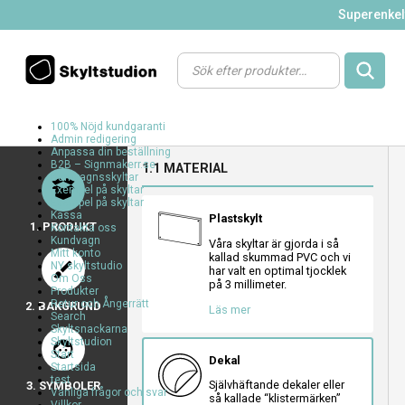
Superenkelt
Products
search
100% Nöjd kundgaranti
Admin redigering
a
a
a
Anpassa din beställning
B2B – Signmakerr.se
1.1 MATERIAL
a
Barnvagnsskyltar
a
Exempel på skyltar
Exempel på skyltar
Kassa
Plastskylt
1. PRODUKT
Kontakta oss
Kundvagn
Våra skyltar är gjorda i så
Mitt konto
kallad skummad PVC och vi
brush
NY skyltstudio
har valt en optimal tjocklek
Om Oss
a
a
a
på 3 millimeter.
Produkter
Retur och Ångerrätt
2. BAKGRUND
Läs mer
Search
Skyltsnackarna
Skyltstudion
face
a
a
a
Start
Dekal
Startsida
a
a
a
test
Självhäftande dekaler eller
3. SYMBOLER
a
a
a
Vanliga frågor och svar
så kallade “klistermärken”