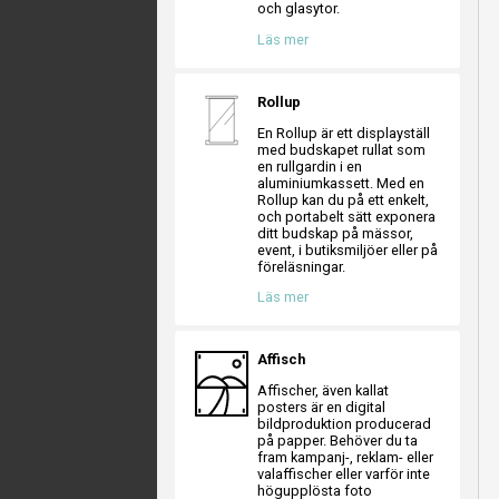
och glasytor.
Läs mer
Rollup
En Rollup är ett displayställ
med budskapet rullat som
en rullgardin i en
aluminiumkassett. Med en
Rollup kan du på ett enkelt,
och portabelt sätt exponera
ditt budskap på mässor,
event, i butiksmiljöer eller på
föreläsningar.
Läs mer
Affisch
Affischer, även kallat
posters är en digital
bildproduktion producerad
på papper. Behöver du ta
fram kampanj-, reklam- eller
valaffischer eller varför inte
högupplösta foto