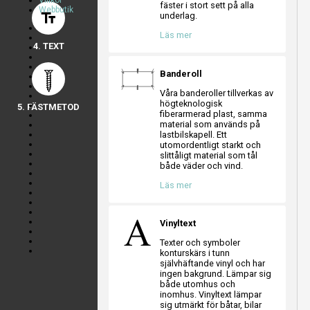
Villkor
a
a
a
fäster i stort sett på alla
Webbutik
text_fields
underlag.
a
a
a
Läs mer
4. TEXT
Banderoll
Våra banderoller tillverkas av
högteknologisk
5. FÄSTMETOD
fiberarmerad plast, samma
material som används på
lastbilskapell. Ett
utomordentligt starkt och
slittåligt material som tål
både väder och vind.
Läs mer
Vinyltext
Texter och symboler
konturskärs i tunn
självhäftande vinyl och har
ingen bakgrund. Lämpar sig
både utomhus och
inomhus. Vinyltext lämpar
sig utmärkt för båtar, bilar