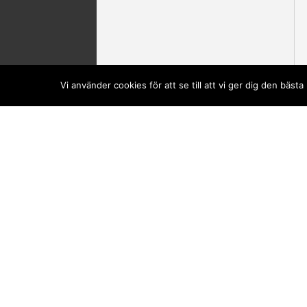
Vi använder cookies för att se till att vi ger dig den bä
Din kundvagn