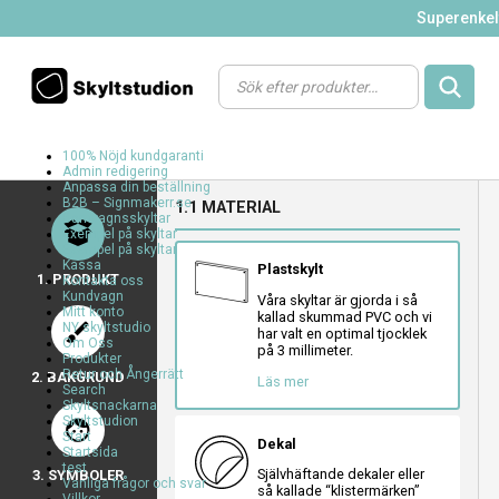
Superenkelt
Products
search
100% Nöjd kundgaranti
Admin redigering
a
a
a
Anpassa din beställning
B2B – Signmakerr.se
1.1 MATERIAL
a
Barnvagnsskyltar
a
Exempel på skyltar
Exempel på skyltar
Kassa
Plastskylt
1. PRODUKT
Kontakta oss
Kundvagn
Våra skyltar är gjorda i så
Mitt konto
kallad skummad PVC och vi
brush
NY skyltstudio
har valt en optimal tjocklek
Om Oss
a
a
a
på 3 millimeter.
Produkter
Retur och Ångerrätt
2. BAKGRUND
Läs mer
Search
Skyltsnackarna
Skyltstudion
face
a
a
a
Start
Dekal
Startsida
a
a
a
test
Självhäftande dekaler eller
3. SYMBOLER
a
a
a
Vanliga frågor och svar
så kallade “klistermärken”