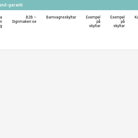
und-garanti
a
B2B –
Barnvagnsskyltar
Exempel
Exempel
K
in
Signmakerr.se
på
på
ng
skyltar
skyltar