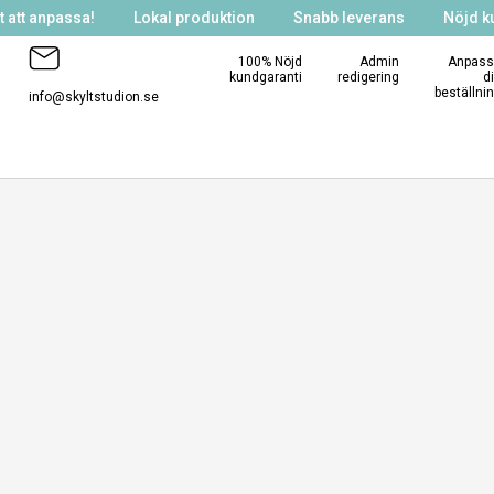
 att anpassa!
Lokal produktion
Snabb leverans
Nöjd k
100% Nöjd
Admin
Anpass
kundgaranti
redigering
d
beställni
info@skyltstudion.se