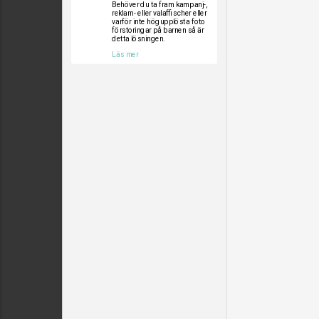
Behöver du ta fram kampanj-,
reklam- eller valaffischer eller
varför inte högupplösta foto
förstoringar på barnen så är
detta lösningen.
Läs mer