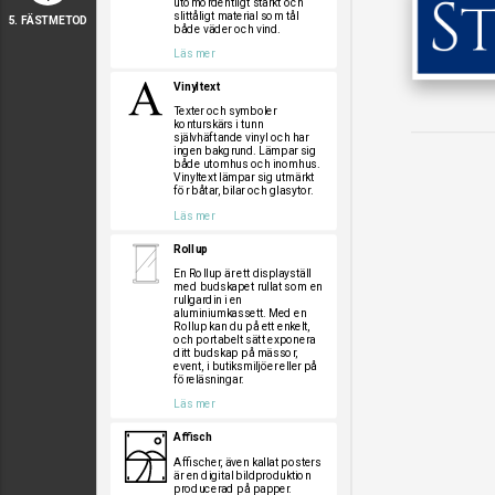
utomordentligt starkt och
slittåligt material som tål
5. FÄSTMETOD
både väder och vind.
Läs mer
Vinyltext
Texter och symboler
konturskärs i tunn
självhäftande vinyl och har
ingen bakgrund. Lämpar sig
både utomhus och inomhus.
Vinyltext lämpar sig utmärkt
för båtar, bilar och glasytor.
Läs mer
Rollup
En Rollup är ett displayställ
med budskapet rullat som en
rullgardin i en
aluminiumkassett. Med en
Rollup kan du på ett enkelt,
och portabelt sätt exponera
ditt budskap på mässor,
event, i butiksmiljöer eller på
föreläsningar.
Läs mer
Affisch
Affischer, även kallat posters
är en digital bildproduktion
producerad på papper.