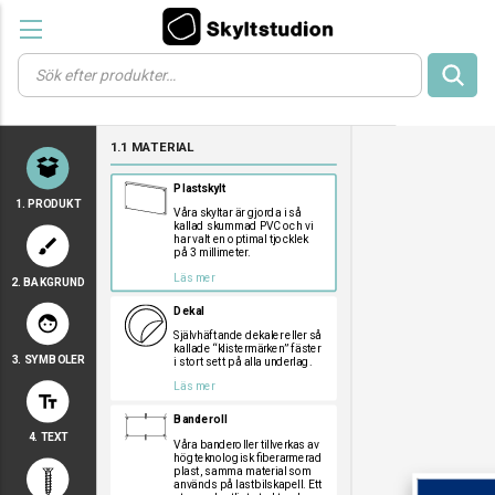
Products
search
a
a
a
1.1 MATERIAL
a
a
Plastskylt
1. PRODUKT
Våra skyltar är gjorda i så
kallad skummad PVC och vi
har valt en optimal tjocklek
brush
på 3 millimeter.
Läs mer
2. BAKGRUND
a
a
a
Dekal
face
Självhäftande dekaler eller så
kallade “klistermärken” fäster
3. SYMBOLER
i stort sett på alla underlag.
a
a
a
Läs mer
text_fields
a
a
a
Banderoll
a
a
a
4. TEXT
a
a
a
Våra banderoller tillverkas av
högteknologisk fiberarmerad
a
a
a
plast, samma material som
används på lastbilskapell. Ett