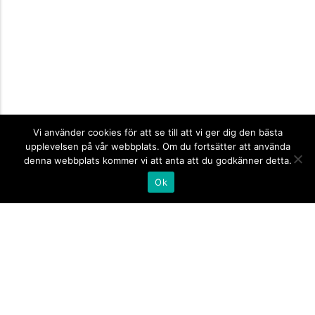
Vi använder cookies för att se till att vi ger dig den bästa
upplevelsen på vår webbplats. Om du fortsätter att använda
denna webbplats kommer vi att anta att du godkänner detta.
Ok
Informationsskyltar
expand_more
Företagsskyltar