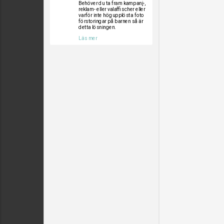
Behöver du ta fram kampanj-,
reklam- eller valaffischer eller
varför inte högupplösta foto
förstoringar på barnen så är
detta lösningen.
Läs mer