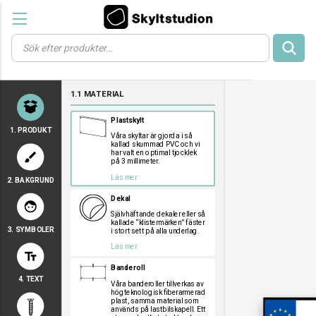
Products
search
a
a
a
1.1 MATERIAL
a
a
Plastskylt
1. PRODUKT
Våra skyltar är gjorda i så
kallad skummad PVC och vi
har valt en optimal tjocklek
brush
på 3 millimeter.
Läs mer
2. BAKGRUND
a
a
a
Dekal
face
Självhäftande dekaler eller så
kallade “klistermärken” fäster
3. SYMBOLER
i stort sett på alla underlag.
a
a
a
Läs mer
text_fields
a
a
a
Banderoll
a
a
a
4. TEXT
a
a
a
Våra banderoller tillverkas av
högteknologisk fiberarmerad
a
a
a
plast, samma material som
används på lastbilskapell. Ett