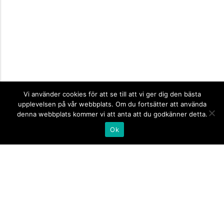
Vi använder cookies för att se till att vi ger dig den bästa
upplevelsen på vår webbplats. Om du fortsätter att använda
denna webbplats kommer vi att anta att du godkänner detta.
Ok
Informationsskyltar
expand_more
Företagsskyltar