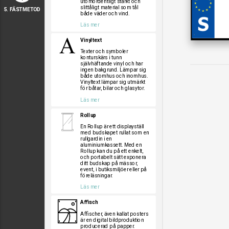
utomordentligt starkt och
slittåligt material som tål
5. FÄSTMETOD
både väder och vind.
Läs mer
Vinyltext
Texter och symboler
konturskärs i tunn
självhäftande vinyl och har
ingen bakgrund. Lämpar sig
både utomhus och inomhus.
Vinyltext lämpar sig utmärkt
för båtar, bilar och glasytor.
Läs mer
Rollup
En Rollup är ett displayställ
med budskapet rullat som en
rullgardin i en
aluminiumkassett. Med en
Rollup kan du på ett enkelt,
och portabelt sätt exponera
ditt budskap på mässor,
event, i butiksmiljöer eller på
föreläsningar.
Läs mer
Affisch
Affischer, även kallat posters
är en digital bildproduktion
producerad på papper.