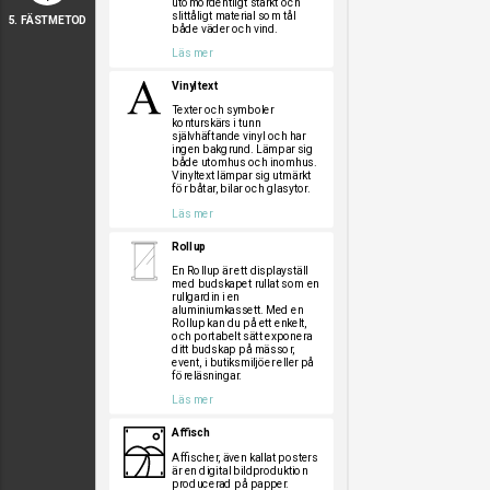
utomordentligt starkt och
slittåligt material som tål
5. FÄSTMETOD
både väder och vind.
Läs mer
Vinyltext
Texter och symboler
konturskärs i tunn
självhäftande vinyl och har
ingen bakgrund. Lämpar sig
både utomhus och inomhus.
Vinyltext lämpar sig utmärkt
för båtar, bilar och glasytor.
Läs mer
Rollup
En Rollup är ett displayställ
med budskapet rullat som en
rullgardin i en
aluminiumkassett. Med en
Rollup kan du på ett enkelt,
och portabelt sätt exponera
ditt budskap på mässor,
event, i butiksmiljöer eller på
föreläsningar.
Läs mer
Affisch
Affischer, även kallat posters
är en digital bildproduktion
producerad på papper.