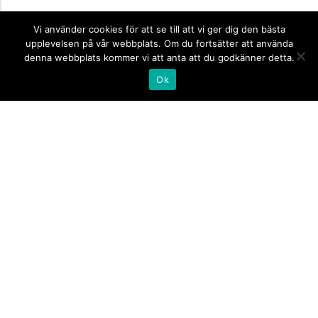
Vi använder cookies för att se till att vi ger dig den bästa
upplevelsen på vår webbplats. Om du fortsätter att använda
denna webbplats kommer vi att anta att du godkänner detta.
Ok
Informationsskyltar
expand_more
Företagsskyltar
expand_more
Standardskyltar
expand_more