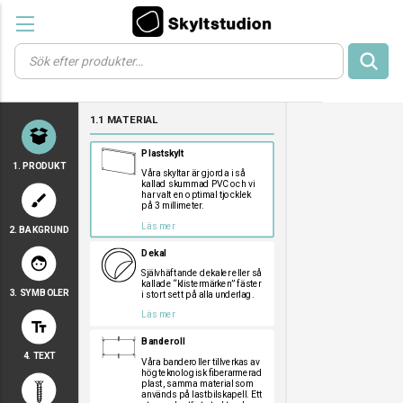
Products
search
a
a
a
1.1 MATERIAL
a
a
Plastskylt
1. PRODUKT
Våra skyltar är gjorda i så
kallad skummad PVC och vi
har valt en optimal tjocklek
brush
på 3 millimeter.
Läs mer
2. BAKGRUND
a
a
a
Dekal
face
Självhäftande dekaler eller så
kallade “klistermärken” fäster
3. SYMBOLER
i stort sett på alla underlag.
a
a
a
Läs mer
text_fields
a
a
a
Banderoll
a
a
a
4. TEXT
a
a
a
Våra banderoller tillverkas av
högteknologisk fiberarmerad
a
a
a
plast, samma material som
används på lastbilskapell. Ett