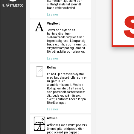
utomordentligt starkt och
slittåligt material som tål
5. FÄSTMETOD
både väder och vind.
Läs mer
Vinyltext
Texter och symboler
konturskärs i tunn
självhäftande vinyl och har
ingen bakgrund. Lämpar sig
både utomhus och inomhus.
Vinyltext lämpar sig utmärkt
för båtar, bilar och glasytor.
Läs mer
Rollup
En Rollup är ett displayställ
med budskapet rullat som en
rullgardin i en
aluminiumkassett. Med en
Rollup kan du på ett enkelt,
och portabelt sätt exponera
ditt budskap på mässor,
event, i butiksmiljöer eller på
föreläsningar.
Läs mer
Affisch
Affischer, även kallat posters
är en digital bildproduktion
producerad på papper.