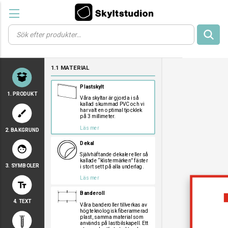
Products
search
a
a
a
1.1 MATERIAL
a
a
Plastskylt
1. PRODUKT
Våra skyltar är gjorda i så
kallad skummad PVC och vi
har valt en optimal tjocklek
brush
på 3 millimeter.
Läs mer
2. BAKGRUND
a
a
a
Dekal
face
Självhäftande dekaler eller så
kallade “klistermärken” fäster
3. SYMBOLER
i stort sett på alla underlag.
a
a
a
Läs mer
text_fields
a
a
a
Banderoll
a
a
a
4. TEXT
a
a
a
Våra banderoller tillverkas av
högteknologisk fiberarmerad
a
a
a
plast, samma material som
används på lastbilskapell. Ett