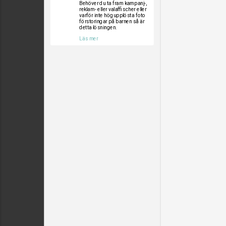
Behöver du ta fram kampanj-,
reklam- eller valaffischer eller
varför inte högupplösta foto
förstoringar på barnen så är
detta lösningen.
Läs mer