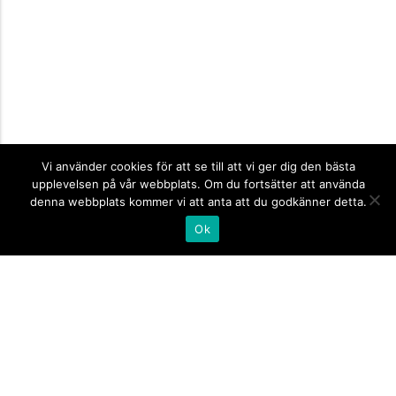
Vi använder cookies för att se till att vi ger dig den bästa
upplevelsen på vår webbplats. Om du fortsätter att använda
denna webbplats kommer vi att anta att du godkänner detta.
Ok
Informationsskyltar
expand_more
Företagsskyltar