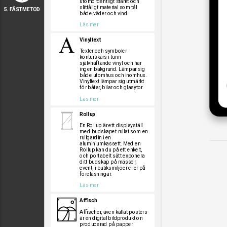
utomordentligt starkt och
slittåligt material som tål
5. FÄSTMETOD
både väder och vind.
Läs mer
Vinyltext
Texter och symboler
konturskärs i tunn
självhäftande vinyl och har
ingen bakgrund. Lämpar sig
både utomhus och inomhus.
Vinyltext lämpar sig utmärkt
för båtar, bilar och glasytor.
Läs mer
Rollup
En Rollup är ett displayställ
med budskapet rullat som en
rullgardin i en
aluminiumkassett. Med en
Rollup kan du på ett enkelt,
och portabelt sätt exponera
ditt budskap på mässor,
event, i butiksmiljöer eller på
föreläsningar.
Läs mer
Affisch
Affischer, även kallat posters
är en digital bildproduktion
producerad på papper.