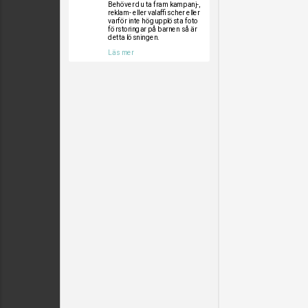
Behöver du ta fram kampanj-,
reklam- eller valaffischer eller
varför inte högupplösta foto
förstoringar på barnen så är
detta lösningen.
Läs mer