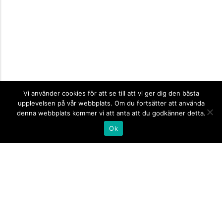
Vi använder cookies för att se till att vi ger dig den bästa
upplevelsen på vår webbplats. Om du fortsätter att använda
denna webbplats kommer vi att anta att du godkänner detta.
Ok
Informationsskyltar
expand_more
Företagsskyltar