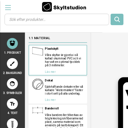
Products
search
a
a
a
1.1 MATERIAL
a
a
Plastskylt
1. PRODUKT
Våra skyltar är gjorda i så
kallad skummad PVC och vi
har valt en optimal tjocklek
brush
på 3 millimeter.
Läs mer
2. BAKGRUND
a
a
a
Dekal
face
Självhäftande dekaler eller så
kallade “klistermärken” fäster
3. SYMBOLER
i stort sett på alla underlag.
a
a
a
Läs mer
text_fields
a
a
a
Banderoll
a
a
a
4. TEXT
a
a
a
Våra banderoller tillverkas av
högteknologisk fiberarmerad
a
a
a
plast, samma material som
används på lastbilskapell. Ett