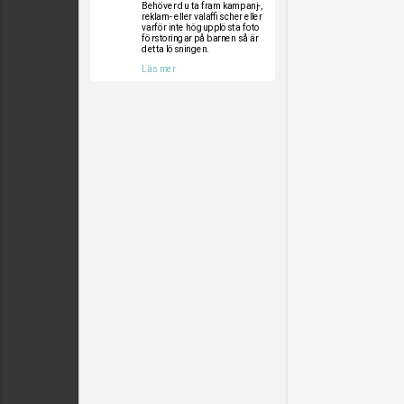
Behöver du ta fram kampanj-,
reklam- eller valaffischer eller
varför inte högupplösta foto
förstoringar på barnen så är
detta lösningen.
Läs mer