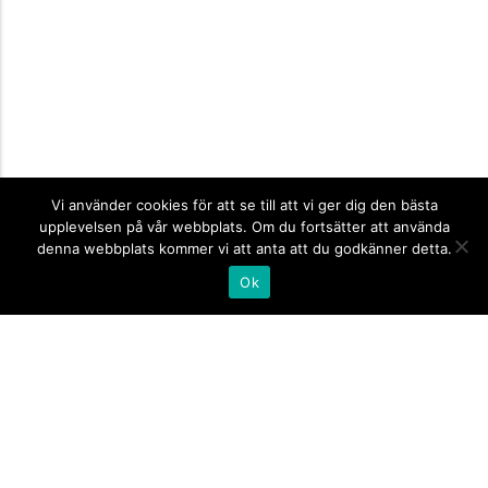
Vi använder cookies för att se till att vi ger dig den bästa
upplevelsen på vår webbplats. Om du fortsätter att använda
denna webbplats kommer vi att anta att du godkänner detta.
Ok
Informationsskyltar
expand_more
Företagsskyltar