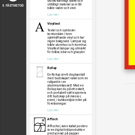
utomordentligt starkt och
slittåligt material som tål
5. FÄSTMETOD
både väder och vind.
Läs mer
Vinyltext
Texter och symboler
konturskärs i tunn
självhäftande vinyl och har
ingen bakgrund. Lämpar sig
både utomhus och inomhus.
Vinyltext lämpar sig utmärkt
för båtar, bilar och glasytor.
Läs mer
Rollup
En Rollup är ett displayställ
med budskapet rullat som en
rullgardin i en
aluminiumkassett. Med en
Rollup kan du på ett enkelt,
och portabelt sätt exponera
ditt budskap på mässor,
event, i butiksmiljöer eller på
föreläsningar.
Läs mer
Affisch
Affischer, även kallat posters
är en digital bildproduktion
producerad på papper.