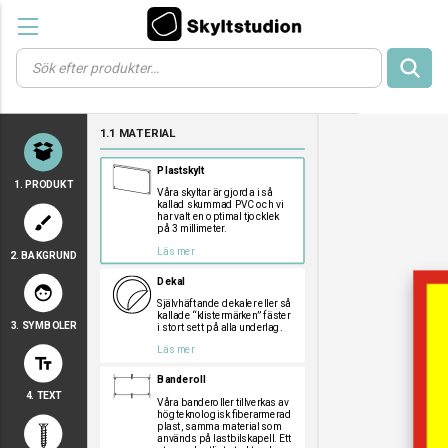
Products
search
a
a
a
1.1 MATERIAL
a
a
Plastskylt
1. PRODUKT
Våra skyltar är gjorda i så
kallad skummad PVC och vi
har valt en optimal tjocklek
brush
på 3 millimeter.
Läs mer
2. BAKGRUND
a
a
a
Dekal
face
Självhäftande dekaler eller så
kallade “klistermärken” fäster
3. SYMBOLER
i stort sett på alla underlag.
a
a
a
Läs mer
text_fields
a
a
a
Banderoll
a
a
a
4. TEXT
a
a
a
Våra banderoller tillverkas av
högteknologisk fiberarmerad
a
a
a
plast, samma material som
används på lastbilskapell. Ett