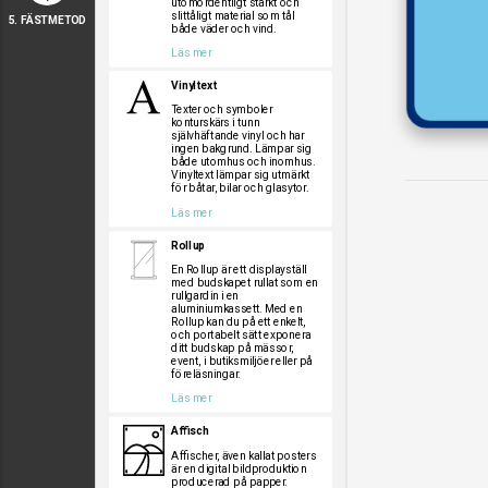
utomordentligt starkt och
slittåligt material som tål
5. FÄSTMETOD
både väder och vind.
Läs mer
Vinyltext
Texter och symboler
konturskärs i tunn
självhäftande vinyl och har
ingen bakgrund. Lämpar sig
både utomhus och inomhus.
Vinyltext lämpar sig utmärkt
för båtar, bilar och glasytor.
Läs mer
Rollup
En Rollup är ett displayställ
med budskapet rullat som en
rullgardin i en
aluminiumkassett. Med en
Rollup kan du på ett enkelt,
och portabelt sätt exponera
ditt budskap på mässor,
event, i butiksmiljöer eller på
föreläsningar.
Läs mer
Affisch
Affischer, även kallat posters
är en digital bildproduktion
producerad på papper.