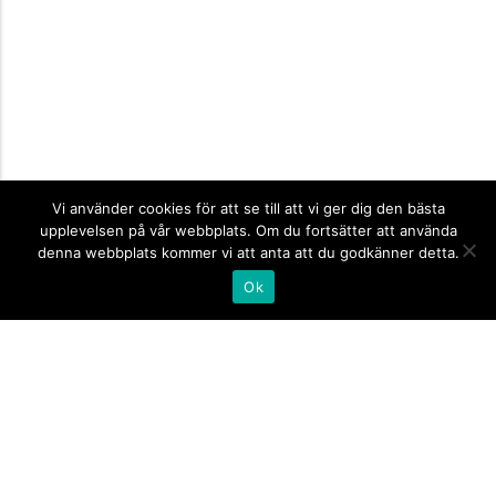
Vi använder cookies för att se till att vi ger dig den bästa
upplevelsen på vår webbplats. Om du fortsätter att använda
denna webbplats kommer vi att anta att du godkänner detta.
Ok
Informationsskyltar
expand_more
Företagsskyltar