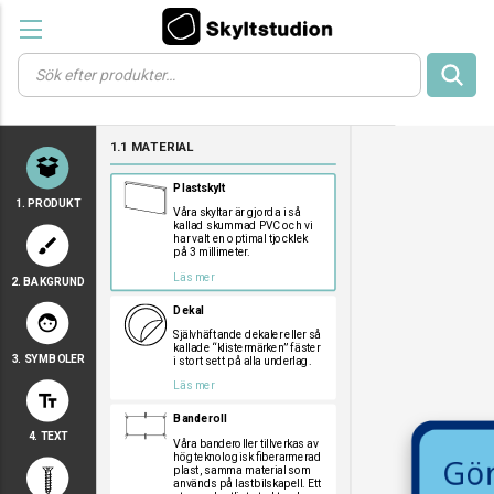
Products
search
a
a
a
1.1 MATERIAL
a
a
Plastskylt
1. PRODUKT
Våra skyltar är gjorda i så
kallad skummad PVC och vi
har valt en optimal tjocklek
brush
på 3 millimeter.
Läs mer
2. BAKGRUND
a
a
a
Dekal
face
Självhäftande dekaler eller så
kallade “klistermärken” fäster
3. SYMBOLER
i stort sett på alla underlag.
a
a
a
Läs mer
text_fields
a
a
a
Banderoll
a
a
a
4. TEXT
a
a
a
Våra banderoller tillverkas av
högteknologisk fiberarmerad
a
a
a
plast, samma material som
används på lastbilskapell. Ett