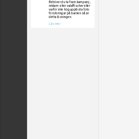
Behöver du ta fram kampanj-,
reklam- eller valaffischer eller
varför inte högupplösta foto
förstoringar på barnen så är
detta lösningen.
Läs mer