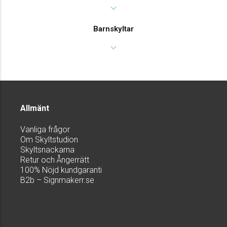
expand_more
Barnskyltar
expand_more
Allmänt
Vanliga frågor
Om Skyltstudion
Skyltsnackarna
Retur och Ångerrätt
100% Nöjd kundgaranti
B2b – Signmakerr.se