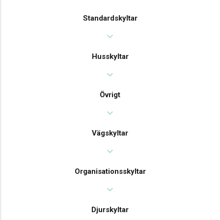
Standardskyltar
expand_more
Husskyltar
expand_more
Övrigt
expand_more
Vägskyltar
expand_more
Organisationsskyltar
expand_more
Djurskyltar