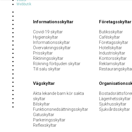
Villkor
Webbutik
Informationsskyltar
Företagsskyltar
Covid-19 skyltar
Butiksskyltar
Hygienskyltar
Caféskyltar
Informationsskyltar
Företagsskyltar
Övervakningsskyltar
Hotellskyltar
Prisskyltar
Industriskyltar
Riktiningsskyltar
Kontorsskyltar
Rökning förbjuden skyltar
Reklamskyltar
Till salu skyltar
Restaurangskylta
Vägskyltar
Organisationssk
Akta lekande barn kör sakta
Bostadsrättsföre
skyltar
Lägenhetsskyltar
Bilskyltar
Sjukhusskyltar
Funktionsnedsättningsskyltar
Sjukvårdsskyltar
Gatuskyltar
Parkeringsskyltar
Reflexskyltar