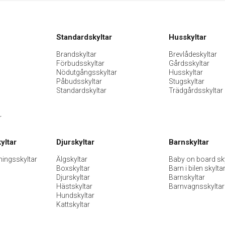
Standardskyltar
Husskyltar
Brandskyltar
Brevlådeskyltar
Förbudsskyltar
Gårdsskyltar
Nödutgångsskyltar
Husskyltar
Påbudsskyltar
Stugskyltar
Standardskyltar
Trädgårdsskyltar
r
yltar
Djurskyltar
Barnskyltar
ningsskyltar
Älgskyltar
Baby on board sky
Boxskyltar
Barn i bilen skylta
Djurskyltar
Barnskyltar
Hästskyltar
Barnvagnsskyltar
Hundskyltar
Kattskyltar