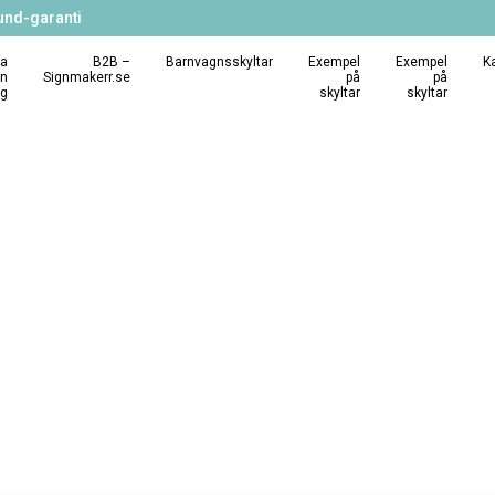
und-garanti
a
B2B –
Barnvagnsskyltar
Exempel
Exempel
K
in
Signmakerr.se
på
på
ng
skyltar
skyltar