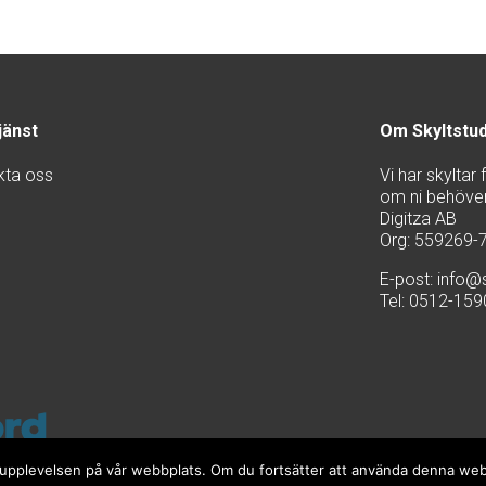
jänst
Om Skyltstu
kta oss
Vi har skyltar
om ni behöver 
Digitza AB
Org: 559269-
E-post:
info@s
Tel: 0512-15
sta upplevelsen på vår webbplats. Om du fortsätter att använda denna we