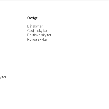
Övrigt
Båtskyltar
Godjulskyltar
Politiska skyltar
Roliga skyltar
ltar
r