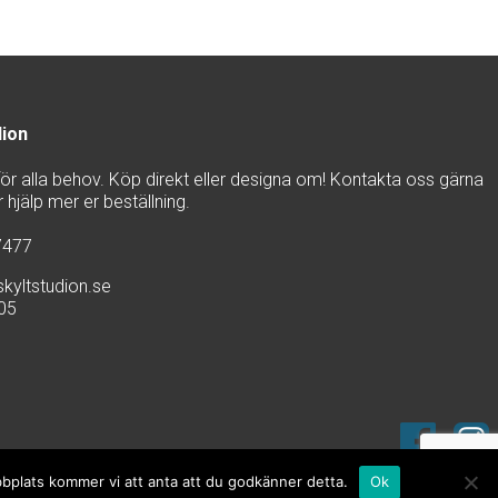
dion
 för alla behov. Köp direkt eller designa om! Kontakta oss gärna
hjälp mer er beställning.
7477
kyltstudion.se
905
bbplats kommer vi att anta att du godkänner detta.
Ok