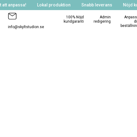
 att anpassa!
Lokal produktion
Snabb leverans
Nöjd k
100% Nöjd
Admin
Anpass
kundgaranti
redigering
d
beställni
info@skyltstudion.se