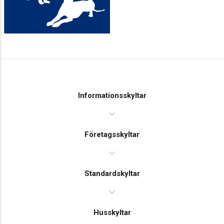
Informationsskyltar
expand_more
Företagsskyltar
expand_more
Standardskyltar
expand_more
Husskyltar