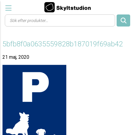
Products
search
5bfb8f0a0635559828b187019f69ab42
21 maj, 2020