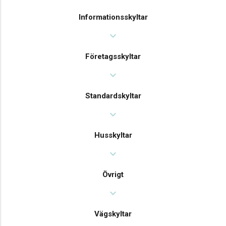
Informationsskyltar
expand_more
Företagsskyltar
expand_more
Standardskyltar
expand_more
Husskyltar
expand_more
Övrigt
expand_more
Vägskyltar