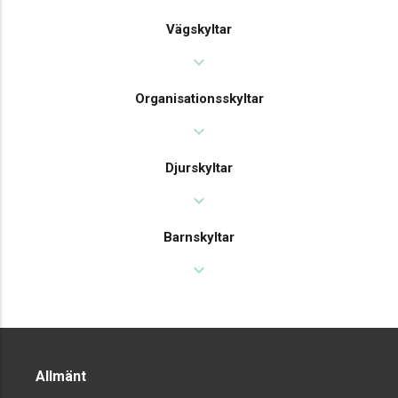
Vägskyltar
expand_more
Organisationsskyltar
expand_more
Djurskyltar
expand_more
Barnskyltar
expand_more
Allmänt