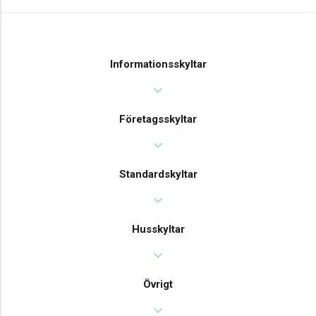
Informationsskyltar
expand_more
Företagsskyltar
expand_more
Standardskyltar
expand_more
Husskyltar
expand_more
Övrigt
expand_more