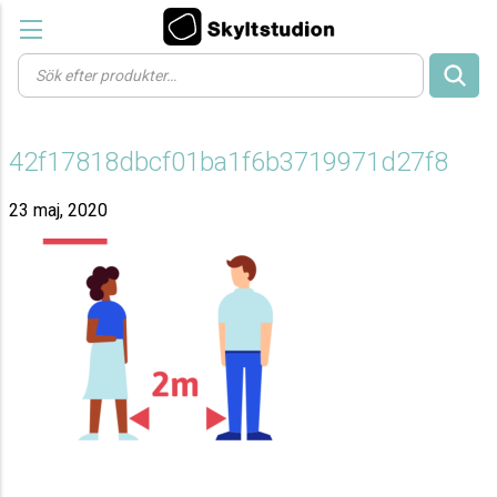
Products
search
42f17818dbcf01ba1f6b3719971d27f8
23 maj, 2020