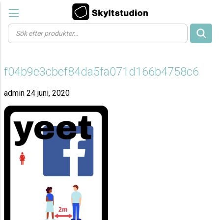
Products
search
f04b9e3cbef84da5fa071d166b4758c6
admin
24 juni, 2020