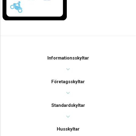
Informationsskyltar
expand_more
Företagsskyltar
expand_more
Standardskyltar
expand_more
Husskyltar