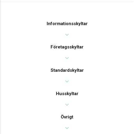
Informationsskyltar
expand_more
Företagsskyltar
expand_more
Standardskyltar
expand_more
Husskyltar
expand_more
Övrigt
expand_more