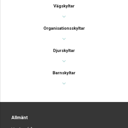
Vägskyltar
expand_more
Organisationsskyltar
expand_more
Djurskyltar
expand_more
Barnskyltar
expand_more
Allmänt