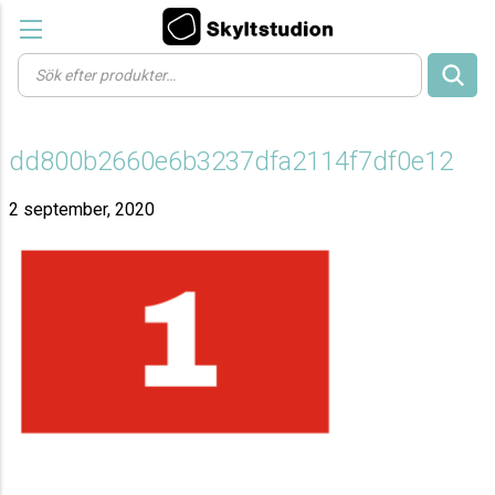
Products
search
dd800b2660e6b3237dfa2114f7df0e12
2 september, 2020