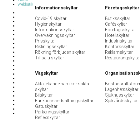
Villkor
Webbutik
Informationsskyltar
Företagsskyltar
Covid-19 skyltar
Butiksskyltar
Hygienskyltar
Caféskyltar
Informationsskyltar
Företagsskyltar
Övervakningsskyltar
Hotellskyltar
Prisskyltar
Industriskyltar
Riktiningsskyltar
Kontorsskyltar
Rökning förbjuden skyltar
Reklamskyltar
Till salu skyltar
Restaurangskylta
Vägskyltar
Organisationssk
Akta lekande barn kör sakta
Bostadsrättsföre
skyltar
Lägenhetsskyltar
Bilskyltar
Sjukhusskyltar
Funktionsnedsättningsskyltar
Sjukvårdsskyltar
Gatuskyltar
Parkeringsskyltar
Reflexskyltar