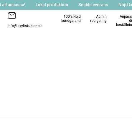
 att anpassa!
Lokal produktion
Snabb leverans
Nöjd k
100% Nöjd
Admin
Anpass
kundgaranti
redigering
d
beställni
info@skyltstudion.se