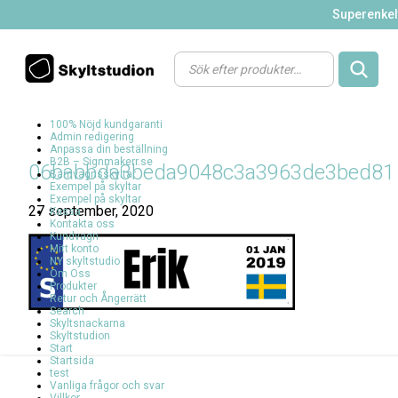
Superenkelt
Products
search
100% Nöjd kundgaranti
Admin redigering
Anpassa din beställning
B2B – Signmakerr.se
06babbda3beda9048c3a3963de3bed81
Barnvagnsskyltar
Exempel på skyltar
Exempel på skyltar
27 september, 2020
Kassa
Kontakta oss
Kundvagn
Mitt konto
NY skyltstudio
Om Oss
Produkter
Retur och Ångerrätt
Search
Skyltsnackarna
Skyltstudion
Start
Startsida
test
Vanliga frågor och svar