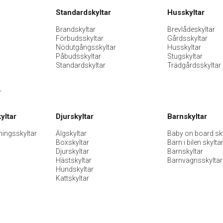
Standardskyltar
Husskyltar
Brandskyltar
Brevlådeskyltar
Förbudsskyltar
Gårdsskyltar
Nödutgångsskyltar
Husskyltar
Påbudsskyltar
Stugskyltar
Standardskyltar
Trädgårdsskyltar
r
yltar
Djurskyltar
Barnskyltar
ningsskyltar
Älgskyltar
Baby on board sky
Boxskyltar
Barn i bilen skylta
Djurskyltar
Barnskyltar
Hästskyltar
Barnvagnsskyltar
Hundskyltar
Kattskyltar