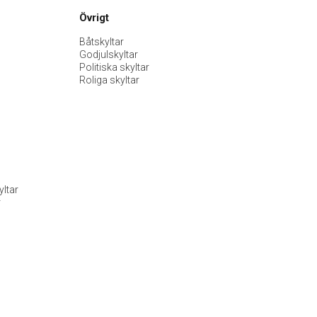
Övrigt
Båtskyltar
Godjulskyltar
Politiska skyltar
Roliga skyltar
ltar
r