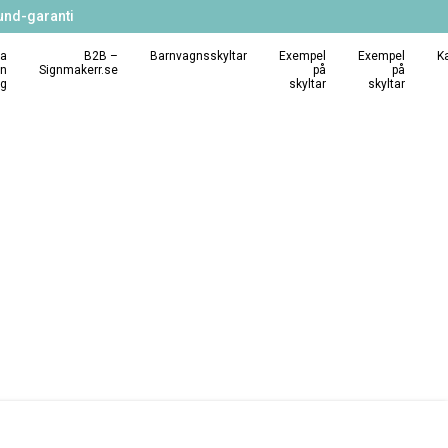
und-garanti
a
B2B –
Barnvagnsskyltar
Exempel
Exempel
K
in
Signmakerr.se
på
på
ng
skyltar
skyltar