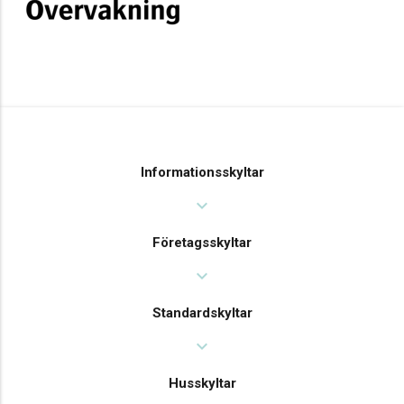
Informationsskyltar
expand_more
Företagsskyltar
expand_more
Standardskyltar
expand_more
Husskyltar