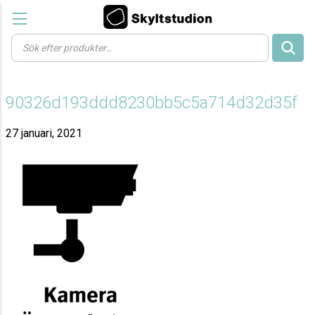
Products
search
90326d193ddd8230bb5c5a714d32d35f
27 januari, 2021