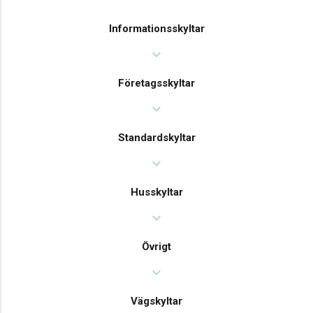
Informationsskyltar
expand_more
Företagsskyltar
expand_more
Standardskyltar
expand_more
Husskyltar
expand_more
Övrigt
expand_more
Vägskyltar