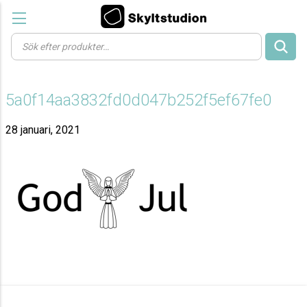
Products
search
5a0f14aa3832fd0d047b252f5ef67fe0
28 januari, 2021