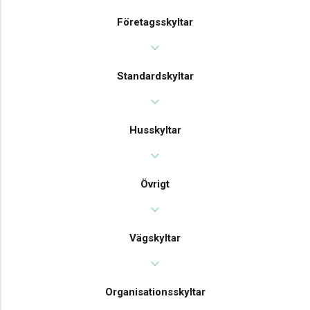
Företagsskyltar
expand_more
Standardskyltar
expand_more
Husskyltar
expand_more
Övrigt
expand_more
Vägskyltar
expand_more
Organisationsskyltar