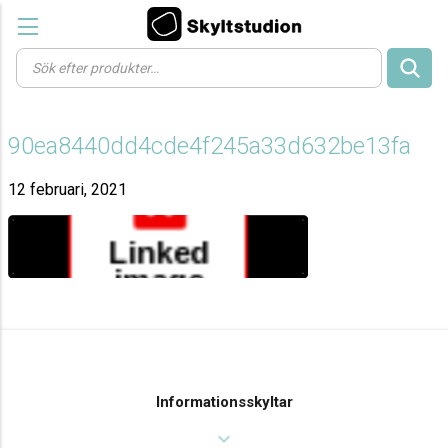
Products
search
90ea8440dd4cde4f245a33d632be13fa
12 februari, 2021
Informationsskyltar
expand_more