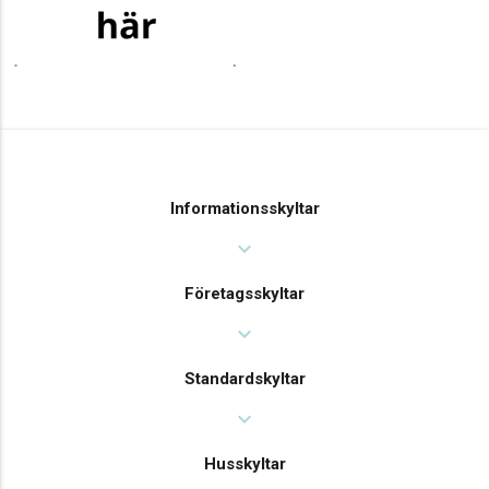
Informationsskyltar
expand_more
Företagsskyltar
expand_more
Standardskyltar
expand_more
Husskyltar