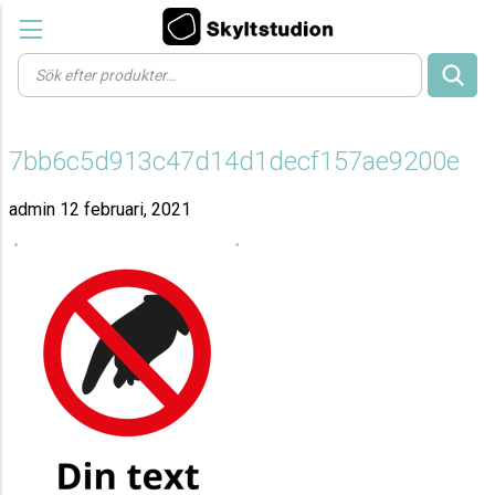
Products
search
7bb6c5d913c47d14d1decf157ae9200e
admin
12 februari, 2021