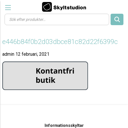
Products
search
e446b84f0b2d03dbce81c82d22f6399c
admin
12 februari, 2021
Informationsskyltar