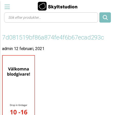
Products
search
7d081519bf86a874fe4f6b67ecad293c
admin
12 februari, 2021