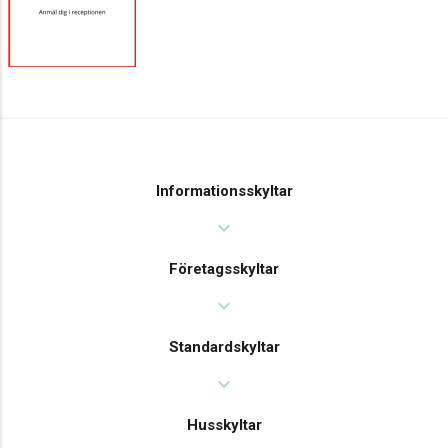
Informationsskyltar
expand_more
Företagsskyltar
expand_more
Standardskyltar
expand_more
Husskyltar