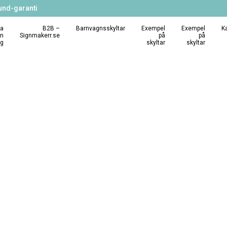
und-garanti
a
B2B –
Barnvagnsskyltar
Exempel
Exempel
K
in
Signmakerr.se
på
på
ng
skyltar
skyltar