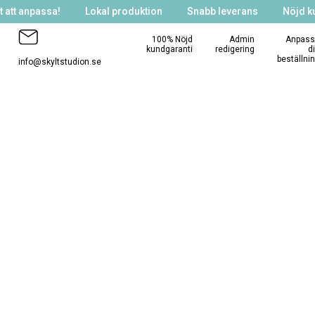
 att anpassa!
Lokal produktion
Snabb leverans
Nöjd k
100% Nöjd
Admin
Anpass
kundgaranti
redigering
d
beställni
info@skyltstudion.se