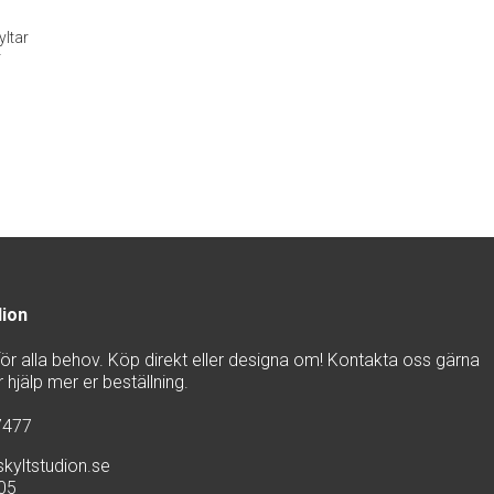
ltar
r
dion
 för alla behov. Köp direkt eller designa om! Kontakta oss gärna
hjälp mer er beställning.
7477
kyltstudion.se
905