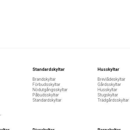
Standardskyltar
Husskyltar
Brandskyltar
Brevlådeskyltar
Förbudsskyltar
Gårdsskyltar
Nödutgångsskyltar
Husskyltar
Påbudsskyltar
Stugskyltar
Standardskyltar
Trädgårdsskyltar
r
yltar
Djurskyltar
Barnskyltar