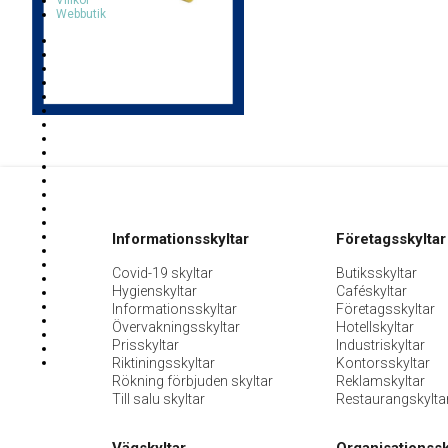
Villkor
Webbutik
Informationsskyltar
Företagsskyltar
Covid-19 skyltar
Butiksskyltar
Hygienskyltar
Caféskyltar
Informationsskyltar
Företagsskyltar
Övervakningsskyltar
Hotellskyltar
Prisskyltar
Industriskyltar
Riktiningsskyltar
Kontorsskyltar
Rökning förbjuden skyltar
Reklamskyltar
Till salu skyltar
Restaurangskylta
Vägskyltar
Organisationssk