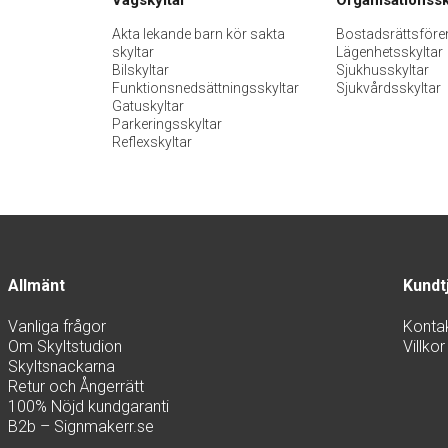
Akta lekande barn kör sakta
Bostadsrättsföre
skyltar
Lägenhetsskyltar
Bilskyltar
Sjukhusskyltar
Funktionsnedsättningsskyltar
Sjukvårdsskyltar
Gatuskyltar
Parkeringsskyltar
Reflexskyltar
Allmänt
Kundt
Vanliga frågor
Konta
Om Skyltstudion
Villkor
Skyltsnackarna
Retur och Ångerrätt
100% Nöjd kundgaranti
B2b – Signmakerr.se