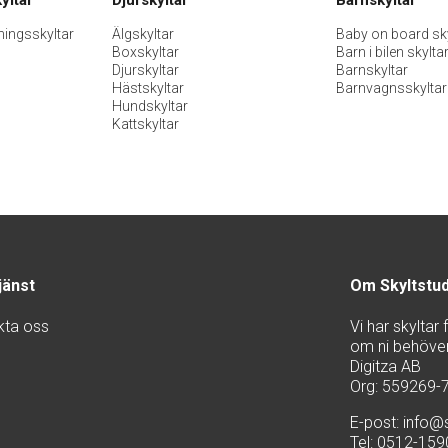
ningsskyltar
Älgskyltar
Baby on board sky
Boxskyltar
Barn i bilen skylta
Djurskyltar
Barnskyltar
Hästskyltar
Barnvagnsskyltar
Hundskyltar
Kattskyltar
jänst
Om Skyltstu
kta oss
Vi har skyltar
om ni behöver 
Digitza AB
Org: 559269-
E-post:
info@s
Tel: 0512-15