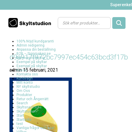
Superenkelt
Products
search
100% Nöjd kundgaranti
Admin redigering
Anpassa din beställning
B2B – Signmakerr.se
d9a917f972bc7997ec454c63bcd3f17b
Barnvagnsskyltar
Exempel på skyltar
Exempel på skyltar
admin
15 februari, 2021
Kassa
Kontakta oss
Kundvagn
Mitt konto
NY skyltstudio
Om Oss
Produkter
Retur och Ångerrätt
Search
Skyltsnackarna
Skyltstudion
Start
Startsida
test
Vanliga frågor och svar