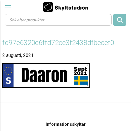
Products
search
fd97e6320e6ffd72cc3f2438dfbecef0
2 augusti, 2021
Informationsskyltar