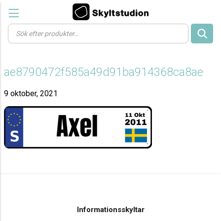
Products
search
ae8790472f585a49d91ba914368ca8ae
9 oktober, 2021
Informationsskyltar