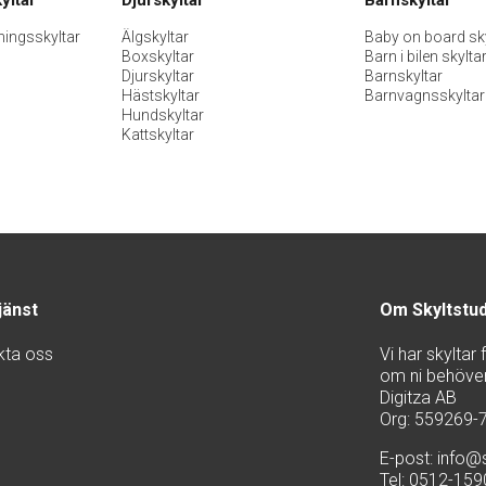
ningsskyltar
Älgskyltar
Baby on board sky
Boxskyltar
Barn i bilen skylta
Djurskyltar
Barnskyltar
Hästskyltar
Barnvagnsskyltar
Hundskyltar
Kattskyltar
jänst
Om Skyltstu
kta oss
Vi har skyltar
om ni behöver 
Digitza AB
Org: 559269-
E-post:
info@s
Tel: 0512-15