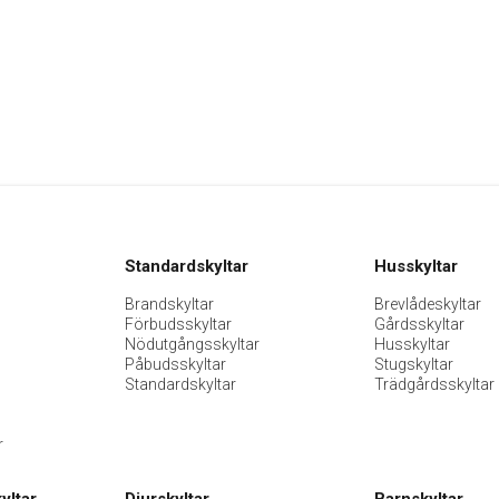
Standardskyltar
Husskyltar
Brandskyltar
Brevlådeskyltar
Förbudsskyltar
Gårdsskyltar
Nödutgångsskyltar
Husskyltar
Påbudsskyltar
Stugskyltar
Standardskyltar
Trädgårdsskyltar
r
yltar
Djurskyltar
Barnskyltar