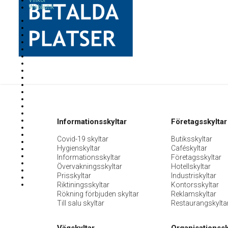
Villkor
Webbutik
Informationsskyltar
Företagsskyltar
Covid-19 skyltar
Butiksskyltar
Hygienskyltar
Caféskyltar
Informationsskyltar
Företagsskyltar
Övervakningsskyltar
Hotellskyltar
Prisskyltar
Industriskyltar
Riktiningsskyltar
Kontorsskyltar
Rökning förbjuden skyltar
Reklamskyltar
Till salu skyltar
Restaurangskylta
Vägskyltar
Organisationssk