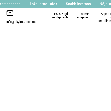
 att anpassa!
Lokal produktion
Snabb leverans
Nöjd k
100% Nöjd
Admin
Anpass
kundgaranti
redigering
d
beställni
info@skyltstudion.se