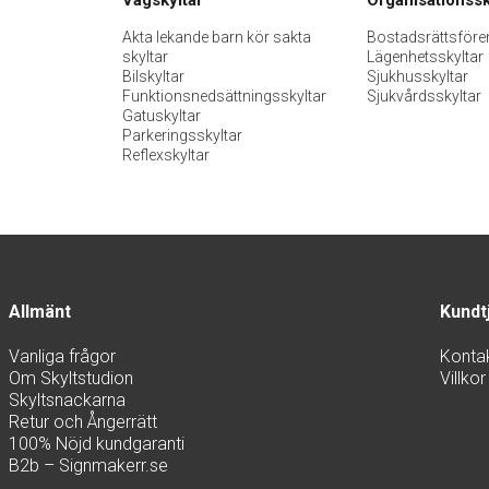
Akta lekande barn kör sakta
Bostadsrättsföre
skyltar
Lägenhetsskyltar
Bilskyltar
Sjukhusskyltar
Funktionsnedsättningsskyltar
Sjukvårdsskyltar
Gatuskyltar
Parkeringsskyltar
Reflexskyltar
Allmänt
Kundt
Vanliga frågor
Konta
Om Skyltstudion
Villkor
Skyltsnackarna
Retur och Ångerrätt
100% Nöjd kundgaranti
B2b – Signmakerr.se