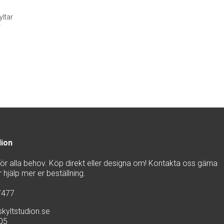
ltar
r
dion
 för alla behov. Köp direkt eller designa om! Kontakta oss gärna
hjälp mer er beställning.
7477
kyltstudion.se
905