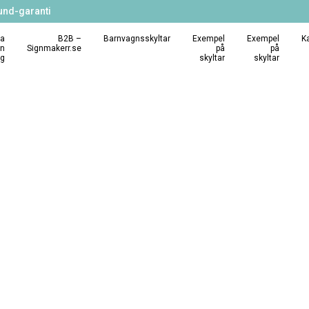
und-garanti
a
B2B –
Barnvagnsskyltar
Exempel
Exempel
K
in
Signmakerr.se
på
på
ng
skyltar
skyltar