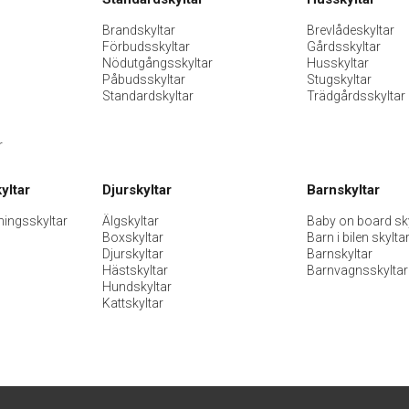
Brandskyltar
Brevlådeskyltar
Förbudsskyltar
Gårdsskyltar
Nödutgångsskyltar
Husskyltar
Påbudsskyltar
Stugskyltar
Standardskyltar
Trädgårdsskyltar
r
yltar
Djurskyltar
Barnskyltar
ningsskyltar
Älgskyltar
Baby on board sky
Boxskyltar
Barn i bilen skylta
Djurskyltar
Barnskyltar
Hästskyltar
Barnvagnsskyltar
Hundskyltar
Kattskyltar