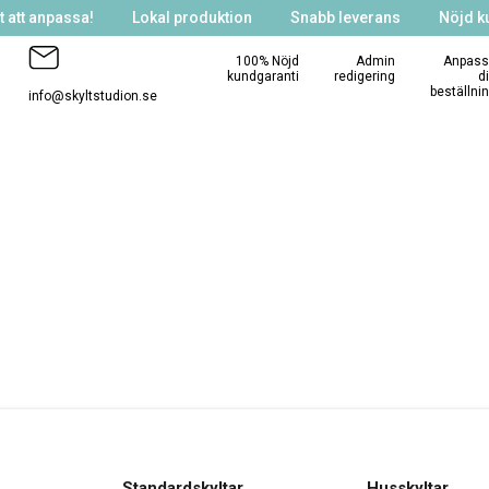
 att anpassa!
Lokal produktion
Snabb leverans
Nöjd k
100% Nöjd
Admin
Anpass
kundgaranti
redigering
d
beställni
info@skyltstudion.se
Standardskyltar
Husskyltar