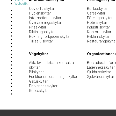
Villkor
Webbutik
Covid-19 skyltar
Butiksskyltar
Hygienskyltar
Caféskyltar
Informationsskyltar
Företagsskyltar
Övervakningsskyltar
Hotellskyltar
Prisskyltar
Industriskyltar
Riktiningsskyltar
Kontorsskyltar
Rökning förbjuden skyltar
Reklamskyltar
Till salu skyltar
Restaurangskylta
Vägskyltar
Organisationssk
Akta lekande barn kör sakta
Bostadsrättsföre
skyltar
Lägenhetsskyltar
Bilskyltar
Sjukhusskyltar
Funktionsnedsättningsskyltar
Sjukvårdsskyltar
Gatuskyltar
Parkeringsskyltar
Reflexskyltar