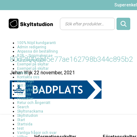
Superenkelt
Products
search
100% Nöjd kundgaranti
Admin redigering
Anpassa din beställning
B2B – Signmakerr.se
80d2f00cbf5e77ae162798b344c895b2
Barnvagnsskyltar
Exempel på skyltar
Exempel på skyltar
Johan Wijk
22 november, 2021
Kassa
Kontakta oss
Kundvagn
Mitt konto
NY skyltstudio
Om Oss
Produkter
Retur och Ångerrätt
Search
Skyltsnackarna
Skyltstudion
Start
Startsida
test
Vanliga frågor och svar
Informationsskyltar
Företagsskyltar