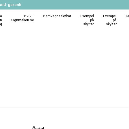
und-garanti
a
B2B –
Barnvagnsskyltar
Exempel
Exempel
K
in
Signmakerr.se
på
på
ng
skyltar
skyltar
Övrigt