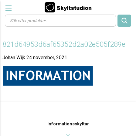
Products
search
821d64953d6af65352d2a02e505f289e
Johan Wijk
24 november, 2021
Informationsskyltar
expand_more