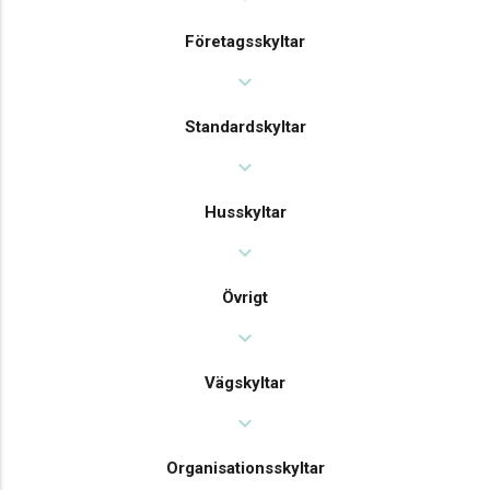
Företagsskyltar
expand_more
Standardskyltar
expand_more
Husskyltar
expand_more
Övrigt
expand_more
Vägskyltar
expand_more
Organisationsskyltar