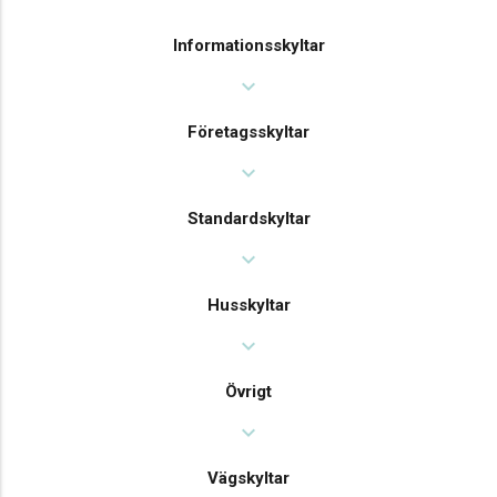
Informationsskyltar
expand_more
Företagsskyltar
expand_more
Standardskyltar
expand_more
Husskyltar
expand_more
Övrigt
expand_more
Vägskyltar