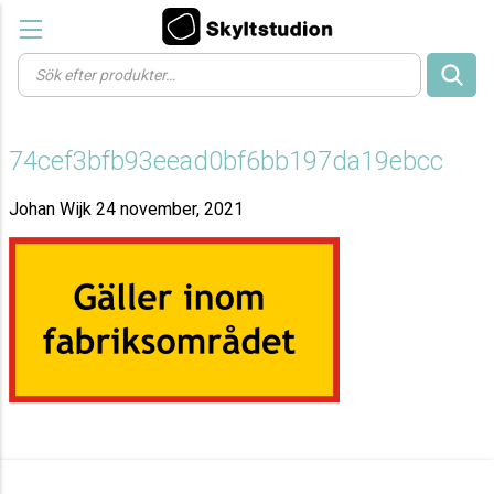
Products
search
74cef3bfb93eead0bf6bb197da19ebcc
Johan Wijk
24 november, 2021