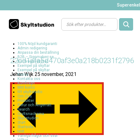
Superenkelt
Products
search
100% Nöjd kundgaranti
Admin redigering
Anpassa din beställning
B2B – Signmakerr.se
22cd1afa5d470af3e0a218b0231f2796
Barnvagnsskyltar
Exempel på skyltar
Exempel på skyltar
Johan Wijk
25 november, 2021
Kassa
Kontakta oss
Kundvagn
Mitt konto
NY skyltstudio
Om Oss
Produkter
Retur och Ångerrätt
Search
Skyltsnackarna
Skyltstudion
Start
Startsida
test
Vanliga frågor och svar