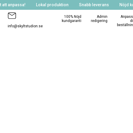
 att anpassa!
Lokal produktion
Snabb leverans
Nöjd k
100% Nöjd
Admin
Anpass
kundgaranti
redigering
d
beställni
info@skyltstudion.se