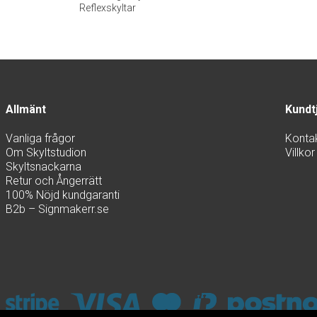
Reflexskyltar
Allmänt
Kundt
Vanliga frågor
Konta
Om Skyltstudion
Villkor
Skyltsnackarna
Retur och Ångerrätt
100% Nöjd kundgaranti
B2b – Signmakerr.se