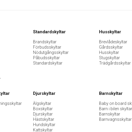
Standardskyltar
Husskyltar
Brandskyltar
Brevlådeskyltar
Förbudsskyltar
Gårdsskyltar
Nödutgångsskyltar
Husskyltar
Påbudsskyltar
Stugskyltar
Standardskyltar
Trädgårdsskyltar
r
yltar
Djurskyltar
Barnskyltar
ningsskyltar
Älgskyltar
Baby on board sky
Boxskyltar
Barn i bilen skylta
Djurskyltar
Barnskyltar
Hästskyltar
Barnvagnsskyltar
Hundskyltar
Kattskyltar