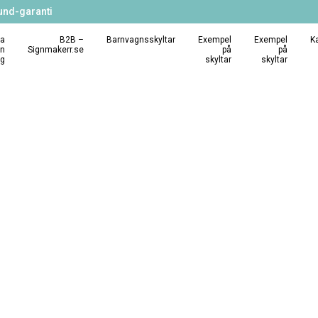
und-garanti
a
B2B –
Barnvagnsskyltar
Exempel
Exempel
K
in
Signmakerr.se
på
på
ng
skyltar
skyltar