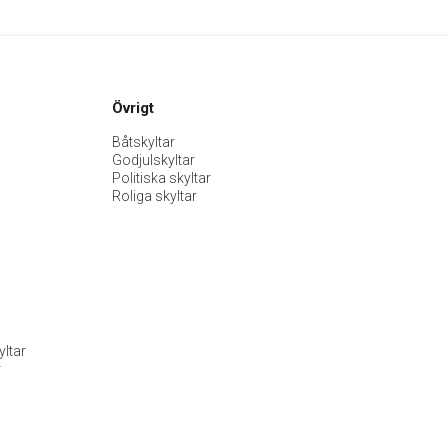
Övrigt
Båtskyltar
Godjulskyltar
Politiska skyltar
Roliga skyltar
ltar
r