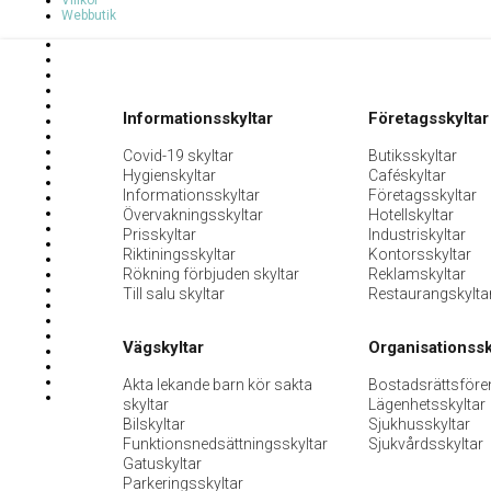
Villkor
Webbutik
Informationsskyltar
Företagsskyltar
Covid-19 skyltar
Butiksskyltar
Hygienskyltar
Caféskyltar
Informationsskyltar
Företagsskyltar
Övervakningsskyltar
Hotellskyltar
Prisskyltar
Industriskyltar
Riktiningsskyltar
Kontorsskyltar
Rökning förbjuden skyltar
Reklamskyltar
Till salu skyltar
Restaurangskylta
Vägskyltar
Organisationssk
Akta lekande barn kör sakta
Bostadsrättsföre
skyltar
Lägenhetsskyltar
Bilskyltar
Sjukhusskyltar
Funktionsnedsättningsskyltar
Sjukvårdsskyltar
Gatuskyltar
Parkeringsskyltar