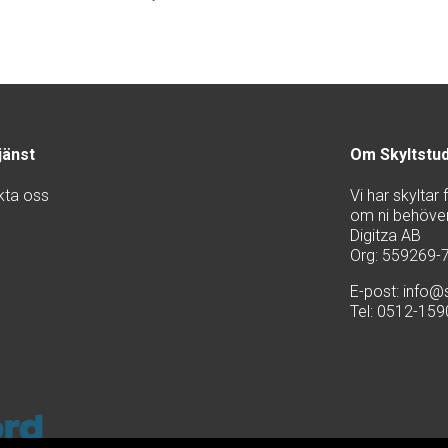
jänst
Om Skyltstu
kta oss
Vi har skyltar
om ni behöver 
Digitza AB
Org: 559269-
E-post:
info@s
Tel: 0512-15