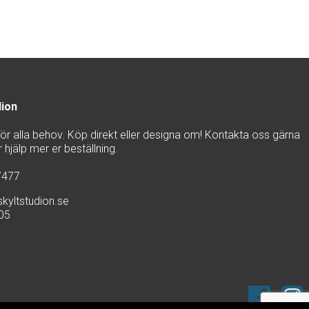
dion
 för alla behov. Köp direkt eller designa om! Kontakta oss gärna
hjälp mer er beställning.
7477
kyltstudion.se
905