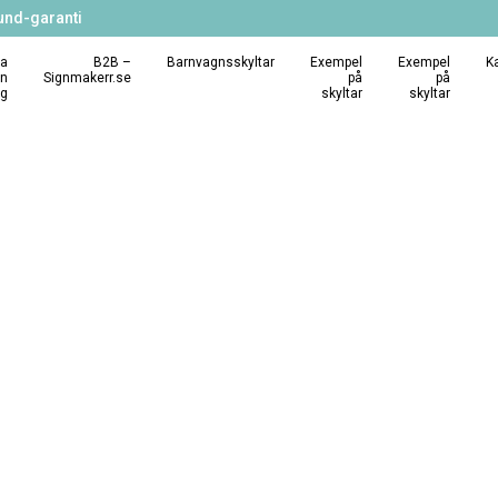
und-garanti
a
B2B –
Barnvagnsskyltar
Exempel
Exempel
K
in
Signmakerr.se
på
på
ng
skyltar
skyltar