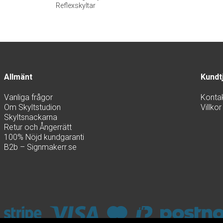
Reflexskyltar
Allmänt
Kundt
Vanliga frågor
Konta
Om Skyltstudion
Villkor
Skyltsnackarna
Retur och Ångerrätt
100% Nöjd kundgaranti
B2b – Signmakerr.se