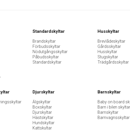
Standardskyltar
Husskyltar
Brandskyltar
Brevlådeskyltar
Förbudsskyltar
Gårdsskyltar
Nödutgångsskyltar
Husskyltar
Påbudsskyltar
Stugskyltar
Standardskyltar
Trädgårdsskyltar
r
yltar
Djurskyltar
Barnskyltar
ningsskyltar
Älgskyltar
Baby on board sky
Boxskyltar
Barn i bilen skylta
Djurskyltar
Barnskyltar
Hästskyltar
Barnvagnsskyltar
Hundskyltar
Kattskyltar