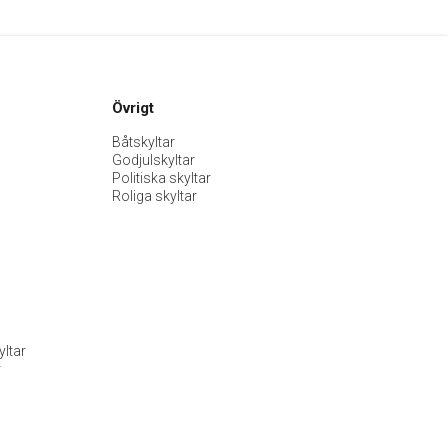
Övrigt
Båtskyltar
Godjulskyltar
Politiska skyltar
Roliga skyltar
ltar
r