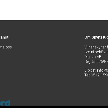
jänst
Om Skyltstu
kta oss
Vi har skyltar
om ni behöver 
Digitza AB
Org: 559269-
E-post:
info@s
Tel: 0512-15