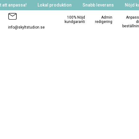
 att anpassa!
Lokal produktion
Snabb leverans
Nöjd k
100% Nöjd
Admin
Anpass
kundgaranti
redigering
d
beställni
info@skyltstudion.se