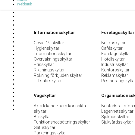
Villkor
Webbutik
Informationsskyltar
Företagsskyltar
Covid-19 skyltar
Butiksskyltar
Hygienskyltar
Caféskyltar
Informationsskyltar
Företagsskyltar
Övervakningsskyltar
Hotellskyltar
Prisskyltar
Industriskyltar
Riktiningsskyltar
Kontorsskyltar
Rökning förbjuden skyltar
Reklamskyltar
Till salu skyltar
Restaurangskylta
Vägskyltar
Organisationssk
Akta lekande barn kör sakta
Bostadsrättsföre
skyltar
Lägenhetsskyltar
Bilskyltar
Sjukhusskyltar
Funktionsnedsättningsskyltar
Sjukvårdsskyltar
Gatuskyltar
Parkeringsskyltar