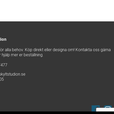
dion
 för alla behov. Köp direkt eller designa om! Kontakta oss gärna
hjälp mer er beställning.
7477
kyltstudion.se
905