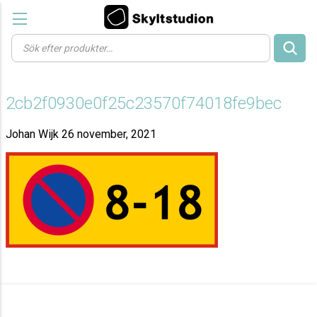
Products
search
2cb2f0930e0f25c23570f74018fe9bec
Johan Wijk
26 november, 2021