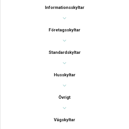
Informationsskyltar
expand_more
Företagsskyltar
expand_more
Standardskyltar
expand_more
Husskyltar
expand_more
Övrigt
expand_more
Vägskyltar