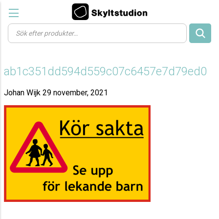
Products
search
ab1c351dd594d559c07c6457e7d79ed0
Johan Wijk
29 november, 2021