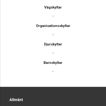
Vägskyltar
expand_more
Organisationsskyltar
expand_more
Djurskyltar
expand_more
Barnskyltar
expand_more
Allmänt