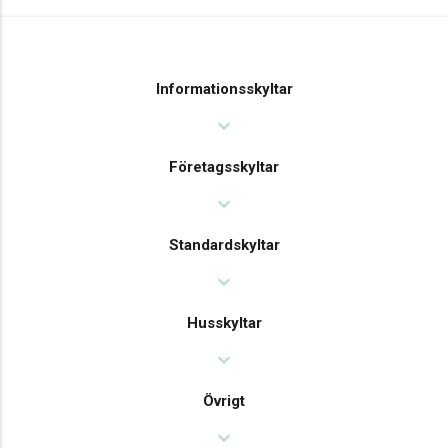
Informationsskyltar
expand_more
Företagsskyltar
expand_more
Standardskyltar
expand_more
Husskyltar
expand_more
Övrigt
expand_more