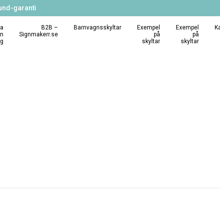
und-garanti
a
B2B –
Barnvagnsskyltar
Exempel
Exempel
K
in
Signmakerr.se
på
på
ng
skyltar
skyltar