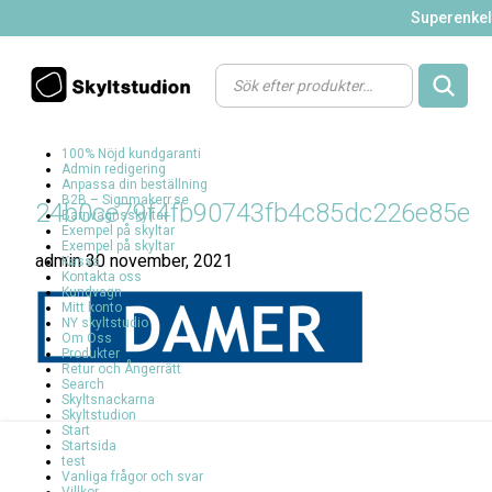
Superenkelt
Products
search
100% Nöjd kundgaranti
Admin redigering
Anpassa din beställning
B2B – Signmakerr.se
24b0ce79f4fb90743fb4c85dc226e85e
Barnvagnsskyltar
Exempel på skyltar
Exempel på skyltar
admin
30 november, 2021
Kassa
Kontakta oss
Kundvagn
Mitt konto
NY skyltstudio
Om Oss
Produkter
Retur och Ångerrätt
Search
Skyltsnackarna
Skyltstudion
Start
Startsida
test
Vanliga frågor och svar