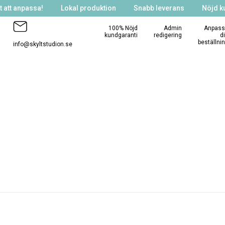
 att anpassa!
Lokal produktion
Snabb leverans
Nöjd k
100% Nöjd
Admin
Anpass
kundgaranti
redigering
d
beställni
info@skyltstudion.se