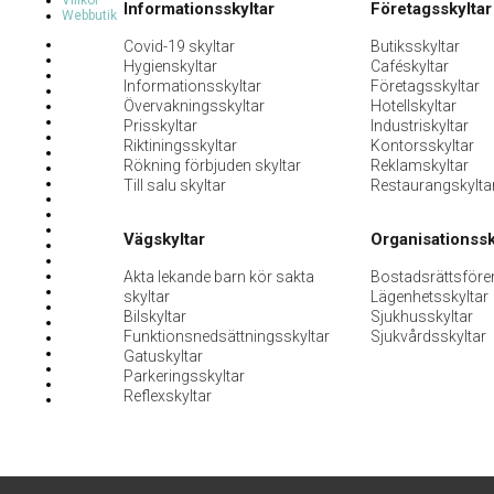
Villkor
Informationsskyltar
Företagsskyltar
Webbutik
Covid-19 skyltar
Butiksskyltar
Hygienskyltar
Caféskyltar
Informationsskyltar
Företagsskyltar
Övervakningsskyltar
Hotellskyltar
Prisskyltar
Industriskyltar
Riktiningsskyltar
Kontorsskyltar
Rökning förbjuden skyltar
Reklamskyltar
Till salu skyltar
Restaurangskylta
Vägskyltar
Organisationssk
Akta lekande barn kör sakta
Bostadsrättsföre
skyltar
Lägenhetsskyltar
Bilskyltar
Sjukhusskyltar
Funktionsnedsättningsskyltar
Sjukvårdsskyltar
Gatuskyltar
Parkeringsskyltar
Reflexskyltar