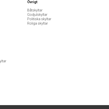
Övrigt
Båtskyltar
Godjulskyltar
Politiska skyltar
Roliga skyltar
ltar
r