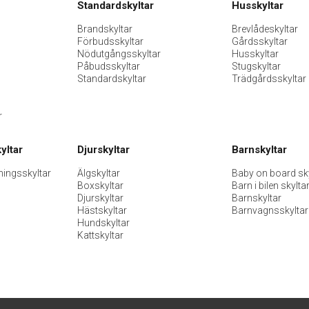
Standardskyltar
Husskyltar
Brandskyltar
Brevlådeskyltar
Förbudsskyltar
Gårdsskyltar
Nödutgångsskyltar
Husskyltar
Påbudsskyltar
Stugskyltar
Standardskyltar
Trädgårdsskyltar
r
yltar
Djurskyltar
Barnskyltar
ningsskyltar
Älgskyltar
Baby on board sky
Boxskyltar
Barn i bilen skylta
Djurskyltar
Barnskyltar
Hästskyltar
Barnvagnsskyltar
Hundskyltar
Kattskyltar