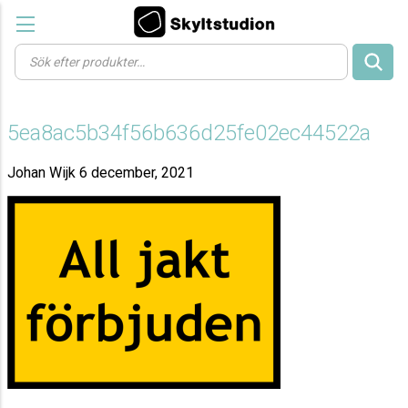
Products
search
5ea8ac5b34f56b636d25fe02ec44522a
Johan Wijk
6 december, 2021