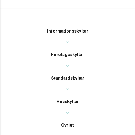
Informationsskyltar
expand_more
Företagsskyltar
expand_more
Standardskyltar
expand_more
Husskyltar
expand_more
Övrigt