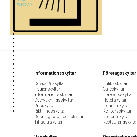
Villkor
Webbutik
Informationsskyltar
Företagsskyltar
Covid-19 skyltar
Butiksskyltar
Hygienskyltar
Caféskyltar
Informationsskyltar
Företagsskyltar
Övervakningsskyltar
Hotellskyltar
Prisskyltar
Industriskyltar
Riktiningsskyltar
Kontorsskyltar
Rökning förbjuden skyltar
Reklamskyltar
Till salu skyltar
Restaurangskylta
Vägskyltar
Organisationssk