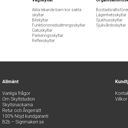
Akta lekande barn kör sakta
Bostadsrättsföre
skyltar
Lägenhetsskyltar
Bilskyltar
Sjukhusskyltar
Funktionsnedsättningsskyltar
Sjukvårdsskyltar
Gatuskyltar
Parkeringsskyltar
Reflexskyltar
Allmänt
Kundt
Vanliga frågor
Konta
Om Skyltstudion
Villkor
Skyltsnackarna
Retur och Ångerrätt
100% Nöjd kundgaranti
B2b – Signmakerr.se