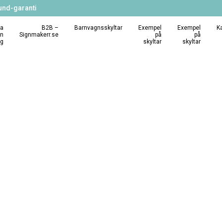
und-garanti
a
B2B –
Barnvagnsskyltar
Exempel
Exempel
K
in
Signmakerr.se
på
på
ng
skyltar
skyltar