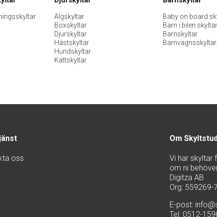
ningsskyltar
Älgskyltar
Baby on board sky
Boxskyltar
Barn i bilen skylta
Djurskyltar
Barnskyltar
Hästskyltar
Barnvagnsskyltar
Hundskyltar
Kattskyltar
jänst
Om Skyltstu
kta oss
Vi har skyltar
om ni behöver 
Digitza AB
Org: 559269-
E-post:
info@s
Tel: 0512-15