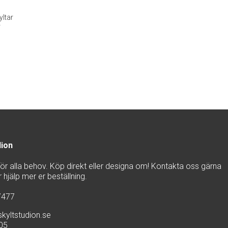
ltar
r
dion
 för alla behov. Köp direkt eller designa om! Kontakta oss gärna
hjälp mer er beställning.
7477
kyltstudion.se
905