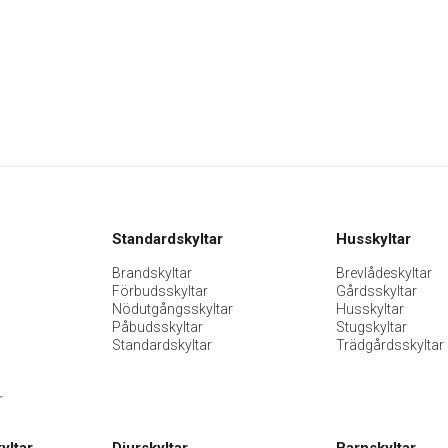
Standardskyltar
Husskyltar
Brandskyltar
Brevlådeskyltar
Förbudsskyltar
Gårdsskyltar
Nödutgångsskyltar
Husskyltar
Påbudsskyltar
Stugskyltar
Standardskyltar
Trädgårdsskyltar
r
yltar
Djurskyltar
Barnskyltar