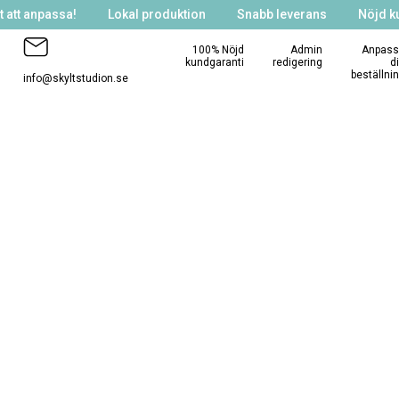
 att anpassa!
Lokal produktion
Snabb leverans
Nöjd k
100% Nöjd
Admin
Anpass
kundgaranti
redigering
d
beställni
info@skyltstudion.se