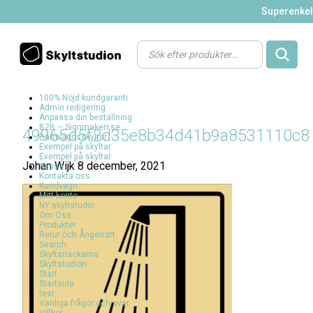
Superenkelt
Products
search
100% Nöjd kundgaranti
Admin redigering
Anpassa din beställning
B2B – Signmakerr.se
49965d5f2d35e8b34d41b9a8531110c8
Barnvagnsskyltar
Exempel på skyltar
Exempel på skyltar
Johan Wijk
8 december, 2021
Kassa
Kontakta oss
Kundvagn
Mitt konto
NY skyltstudio
Om Oss
Produkter
Retur och Ångerrätt
Search
Skyltsnackarna
Skyltstudion
Start
Startsida
test
Vanliga frågor och svar